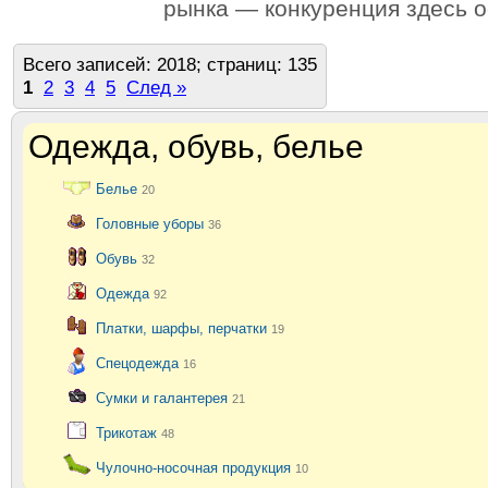
рынка — конкуренция здесь о
Всего записей: 2018; страниц: 135
1
2
3
4
5
След »
Одежда, обувь, белье
Белье
20
Головные уборы
36
Обувь
32
Одежда
92
Платки, шарфы, перчатки
19
Спецодежда
16
Сумки и галантерея
21
Трикотаж
48
Чулочно-носочная продукция
10