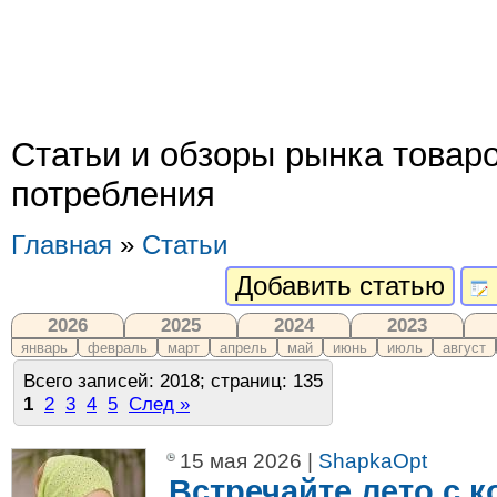
Статьи и обзоры рынка товар
потребления
Главная
»
Статьи
Добавить статью
2026
2025
2024
2023
январь
февраль
март
апрель
май
июнь
июль
август
Всего записей: 2018; страниц: 135
1
2
3
4
5
След »
15 мая 2026 |
ShapkaOpt
Встречайте лето с 