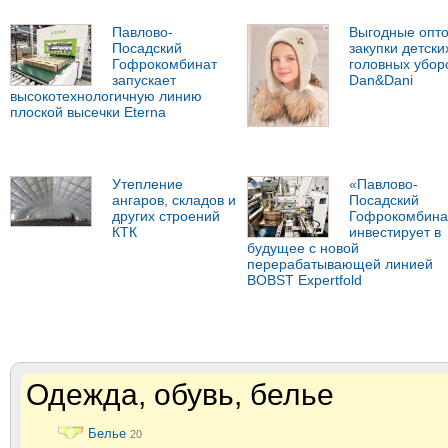
Павлово-
Выгодные опт
Посадский
закупки детски
Гофрокомбинат
головных убор
запускает
Dan&Dani
высокотехнологичную линию
плоской высечки Eterna
Утепление
«Павлово-
ангаров, складов и
Посадский
других строений
Гофрокомбина
КТК
инвестирует в
будущее с новой
перерабатывающей линией
BOBST Expertfold
Одежда, обувь, белье
Белье
20