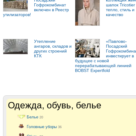
Посадский
коллекция жен
Гофрокомбинат
шапок Tricotier 
включен в Реестр
тепло, стиль и
утилизаторов!
качество
Утепление
«Павлово-
ангаров, складов и
Посадский
других строений
Гофрокомбина
КТК
инвестирует в
будущее с новой
перерабатывающей линией
BOBST Expertfold
Одежда, обувь, белье
Белье
20
Головные уборы
36