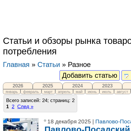
Статьи и обзоры рынка товар
потребления
Главная
»
Статьи
» Разное
Добавить статью
2026
2025
2024
2023
январь
февраль
март
апрель
май
июнь
июль
август
Всего записей: 24; страниц: 2
1
2
След »
18 декабря 2025 |
Павлово-Пос
Павлово-Посадский