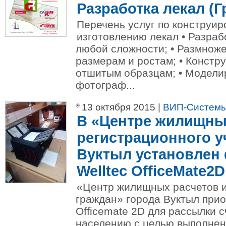
Разработка лекал (Г
Перечень услуг по конструи
изготовлению лекал • Разраб
любой сложности; • Размноже
размерам и ростам; • Констр
отшитым образцам; • Модели
фотограф...
13 октября 2015 |
ВИП-Систем
В «Центре жилищны
регистрационного уч
Вуктыл установлен
Welltec OfficeMate2D
«Центр жилищных расчетов и
граждан» города Вуктыл при
Officemate 2D для рассылки 
населению с целью выполне