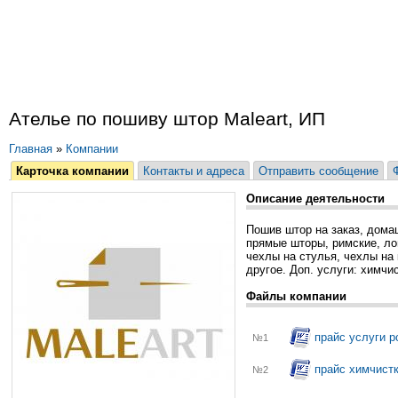
Ателье по пошиву штор Maleart, ИП
Главная
»
Компании
Карточка компании
Контакты и адреса
Отправить сообщение
Описание деятельности
Пошив штор на заказ, дома
прямые шторы, римские, ло
чехлы на стулья, чехлы на 
другое. Доп. услуги: химчи
Файлы компании
прайс услуги р
№1
прайс химчист
№2