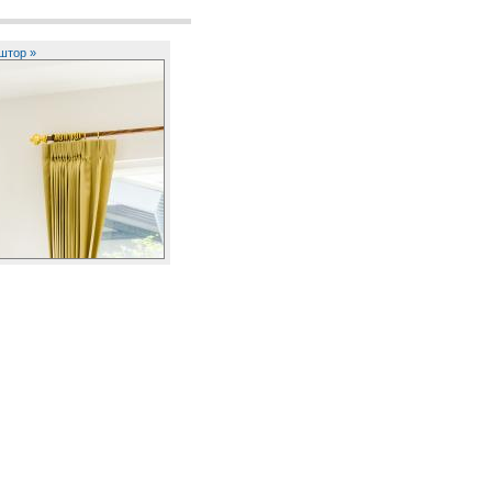
штор »