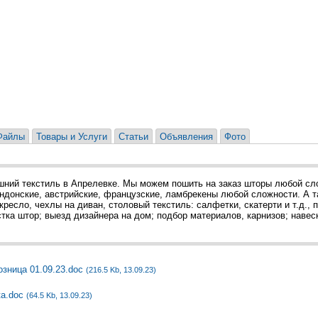
Файлы
Товары и Услуги
Статьи
Объявления
Фото
шний текстиль в Апрелевке. Мы можем пошить на заказ шторы любой сло
ндонские, австрийские, французские, ламбрекены любой сложности. А т
кресло, чехлы на диван, столовый текстиль: салфетки, скатерти и т.д.,
стка штор; выезд дизайнера на дом; подбор материалов, карнизов; навес
озница 01.09.23.doc
(216.5 Kb, 13.09.23)
ка.doc
(64.5 Kb, 13.09.23)