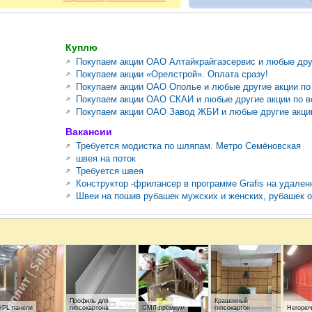
Куплю
Покупаем акции ОАО Алтайкрайгазсервис и любые друг
Покупаем акции «Орелстрой». Оплата сразу!
Покупаем акции ОАО Ополье и любые другие акции по
Покупаем акции ОАО СКАИ и любые другие акции по в
Покупаем акции ОАО Завод ЖБИ и любые другие акции
Вакансии
Требуется модистка по шляпам. Метро Семёновская
швея на поток
Требуется швея
Конструктор -фрилансер в программе Grafis на удале
Швеи на пошив рубашек мужских и женских, рубашек 
Профиль для
Крашенный
HPL панели
гипсокартона
СМЛ премиум
гипсокартон
Негорюч