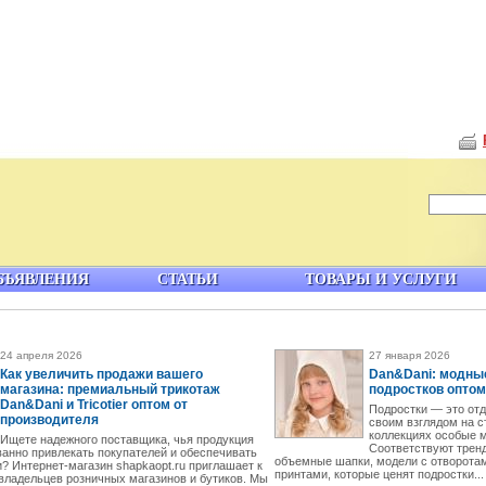
БЪЯВЛЕНИЯ
СТАТЬИ
ТОВАРЫ И УСЛУГИ
24 апреля 2026
27 января 2026
Как увеличить продажи вашего
Dan&Dani: модные
магазина: премиальный трикотаж
подростков оптом
Dan&Dani и Tricotier оптом от
Подростки — это отд
производителя
своим взглядом на с
коллекциях особые м
Ищете надежного поставщика, чья продукция
Соответствуют трен
ванно привлекать покупателей и обеспечивать
объемные шапки, модели с отворота
? Интернет-магазин shapkaopt.ru приглашает к
принтами, которые ценят подростки...
владельцев розничных магазинов и бутиков. Мы