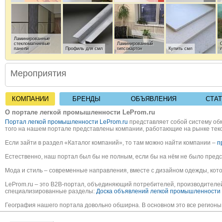
Ламинированные
стекломагниевые
Ламинированный
панели
Профиль для смл
гипсокартон
Купить смл
Мероприятия
ГКЛ ПВХ
ГКЛ АКРИЛ
Гипсовиниловые
Гипсоакриловые
КОМПАНИИ
БРЕНДЫ
ОБЪЯВЛЕНИЯ
СТА
панели
CМЛ
HPL панели.
панели
О портале легкой промышленности LeProm.ru
Портал легкой промышленности LeProm.ru
представляет собой систему обм
того на нашем портале представлены компании, работающие на рынке текс
Если зайти в раздел «Каталог компаний», то там можно найти компании –
п
Эль профиль
Эф профиль
Омега профиль
Естественно, наш портал был бы не полным, если бы на нём не было предс
Мода и стиль – современные направления, вместе с дизайном одежды, ко
LeProm.ru – это B2B-портал, объединяющий потребителей, производителей
специализированные разделы:
Доска объявлений легкой промышленности
География нашего портала довольно обширна. В основном это все регионы 