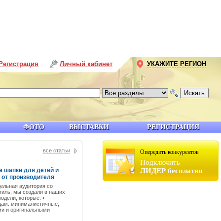
Регистрация
Личный кабинет
УКАЖИТЕ РЕГИОН
ФОТО
ВЫСТАВКИ
РЕГИСТРАЦИЯ
все статьи
Опередить конкурентов
Подключить
 шапки для детей и
ЛИДЕР бесплатно
 от производителя
ельная аудитория со
тиль, мы создали в наших
одели, которые: •
дам: минималистичные,
ми и оригинальными