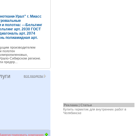
ноткани-Урал" г. Миасс
тровальные
 и полотна: ---Бельтинг
льтинг арт. 2030 ГОСТ
диагональ арт. 2074
ань полиамидная арт.
дущим производителем
и полотен
олипропиленовых,
Урало-Сибирском регионе.
и предпр...
луги
все разделы
Реклама |
Статьи
Купить
герметик для внутренних работ
в
Челябинске
Зарегистрировать компанию