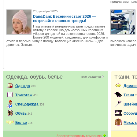
предлагаем прям
23 декабря 2025
Dan&Dani: Весенний старт 2026 —
встречайте главные тренды!
Наш оптовый интернет-магазин представляет
оптовую коллекцию демисезонных головных
уборов для детей на сезон весна–осень 2026.
Более 200 моделей, созданных для комфорта и
стиля в переменчивую погоду. Коллекция «Весна 2026»: • Для
высокого класса
девочек: Элеган...
ключевых задач н
Одежда, обувь, белье
Ткани, т
все разделы
Одежда
Домашн
938
Трикотаж
Ткани
451
3
Спецодежда
Швейна
358
Обувь
Оборуд
242
Белье
Меха, 
216
Зарегистрировать компанию