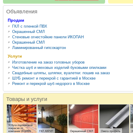
Объявления
Продам
ГКЛ с пленкой ПВХ
Окрашенный СМЛ
Стеновые огнестойкие панели ИКОПАН
Окрашенный СМЛ
Ламинированный гипсокартон
Услуги
Изготовление на заказ головных уборов
Чистка шуб и меховых изделий буковыми опилками
Свадебные шляпы, шляпки, вуалетки: пошив на заказ
ШУБ ремонт и перекрой с гарантией в Москве
Ремонт и перекрой шуб недорого в Москве
Товары и услуги
Услуга порошковой
покраски от
компании IKOPAN
ГКЛ АКРИЛ
Окрашенный СМЛ
Омега профиль