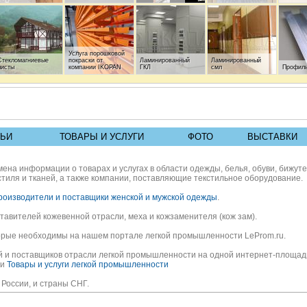
Услуга порошковой
Стекломагниевые
покраски от
Ламинированный
Ламинированный
листы
компании IKOPAN
ГКЛ
смл
Профиль
Профиль для
Гипсовиниловые
Декоративные
Окраше
ТЬИ
ТОВАРЫ И УСЛУГИ
ФОТО
ВЫСТАВКИ
СМЛ
гипсокартона.
потолочные плиты.
стеновые панели
АКРИЛ
ена информации о товарах и услугах в области одежды, белья, обуви, бижуте
тиля и тканей, а также компании, поставляющие текстильное оборудование.
роизводители и поставщики женской и мужской одежды
.
тавителей кожевенной отрасли, меха и кожзаменителя (кож зам).
торые необходимы на нашем портале легкой промышленности LeProm.ru.
 и поставщиков отрасли легкой промышленности на одной интернет-площадке
и
Товары и услуги легкой промышленности
России, и страны СНГ.