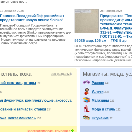
ые оптовые пос...
18 декабря 2025
26 ноября 2025
Павлово-Посадский Гофрокомбинат
Предприятие "Тех
представляет новую линию Shinko!
производит филь
технические ткани
Павлово-Посадский Гофрокомбинат в
БФ-БД, Фильтробе
ближайшее время вводит в эксплуатацию
332-91 ---Фильтро
новейшую линию Shinko, предназначенную для
выпуска четырехклапанных гофроящиков
ГОСТ 332-91 ---Тк
. Новая технология направлена на решение
56035 шир. 105 см ---ТЛФ-5 ар
аших заказчиков: сокра...
ООО "Техноткани-Урал" является ве
технических фильтровальных тканей 
(хлопчатобумажных, полиамидных, п
полиэфирных и комбинированных) в 
Основным направлением деятельност
екстиль, кожа
Магазины, мода, ус
все разделы
ий текстиль, шторы
Разное
393
449
Услуги
57
308
я фурнитура, комплектующие, аксессуары
Магазины
266
225
ование и запчасти, станки
Мода и стиль
234
122
кожа, кожзаменитель
Обучение
152
72
Зарегистрировать компанию