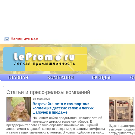
Напишите нам
ГЛАВНАЯ
КОМПАНИИ
БРЕНДЫ
О
Статьи и пресс-релизы компаний
15 мая 2026
Встречайте лето с комфортом:
коллекция детских кепок и легких
шапочек в продаже
На нашем сайте представлен каталог летней
коллекции детских головных уборов. В
преддверии теплого сезона обратите внимание на широкий
будет гарантиро
ассортимент моделей, которые созданы для защиты, комфорта
высокие продажи
и стиля ваших маленьких клиентов. В новой подборке вы най...
сотрудничеству 