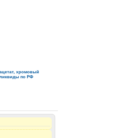
лацетат, хромовый
еликвиды по РФ