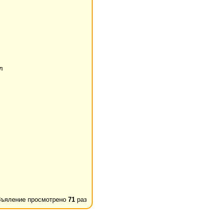
л
ъяление просмотрено
71
раз