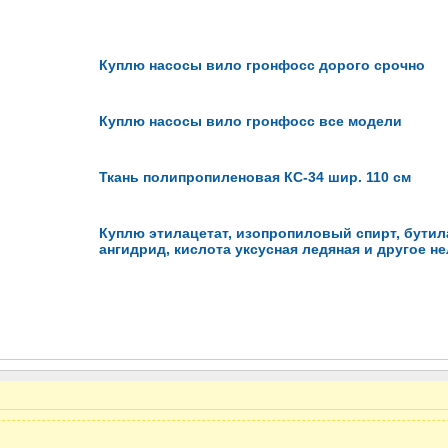
Куплю насосы вило гронфосс дорого срочно
Куплю насосы вило гронфосс все модели
Ткань полипропиленовая КС-34 шир. 110 см
Куплю этилацетат, изопропиловый спирт, бути
ангидрид, кислота уксусная ледяная и другое н