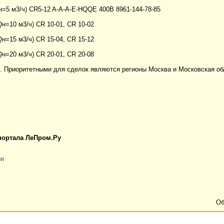
=5 м3/ч) CR5-12 A-A-A-E-HQQE 400В 8961-144-78-85
н=10 м3/ч) CR 10-01, CR 10-02
н=15 м3/ч) CR 15-04, CR 15-12
н=20 м3/ч) CR 20-01, CR 20-08
д. Приоритетными для сделок являются регионы Москва и Московская об
 портала ЛеПром.Ру
ии
Об