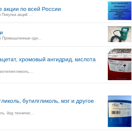
 акции по всей России
Покупка акций ...
и
5 Промышленные одн...
ацетат, хромовый ангидрид, кислота
иэтиленгликоль,...
иколь, бутилгликоль, мэг и другое
ь, йод техничес...