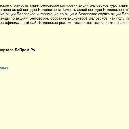
вское стоимость акций Беловское котировки акций Беловское курс акций
 цена акций сегодня Беловское стоимость акций сегодня Беловское кот
ие акций Беловское информация по акциям Беловское скупка акций Бело
денды по акциям Беловское, собрание акционеров Беловское, как получ
кое официальный сайт Беловское резюме Беловское телефон Беловское
 портала ЛеПром.Ру
пании