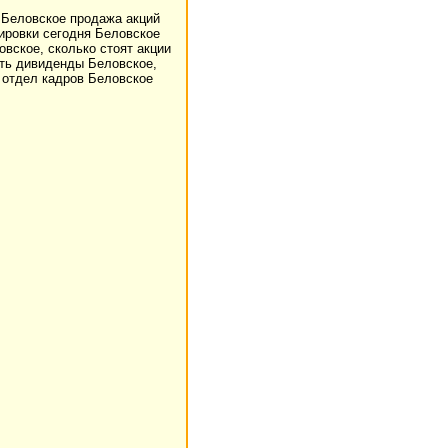
 Беловское продажа акций
ировки сегодня Беловское
вское, сколько стоят акции
ить дивиденды Беловское,
 отдел кадров Беловское