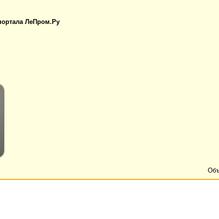
 портала ЛеПром.Ру
Объ