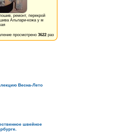
пошив, ремонт, перекрой
шива Альпари-кожа у м
кая
ление просмотрено
3622
раз
оллекцию Весна-Лето
ественное швейное
рбурге.