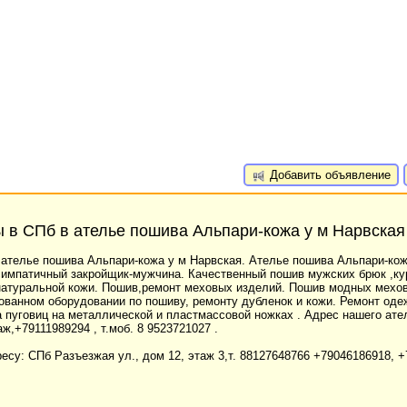
Добавить объявление
 в СПб в ателье пошива Альпари-кожа у м Нарвская
 ателье пошива Альпари-кожа у м Нарвская. Ателье пошива Альпари-кож
 симпатичный закройщик-мужчина. Качественный пошив мужских брюк ,ку
 натуральной кожи. Пошив,ремонт меховых изделий. Пошив модных мехо
ованном оборудовании по пошиву, ремонту дубленок и кожи. Ремонт одеж
а пуговиц на металлической и пластмассовой ножках . Адрес нашего ат
ж,+79111989294 , т.моб. 8 9523721027 .
у: СПб Разъезжая ул., дом 12, этаж 3,т. 88127648766 +79046186918, +7