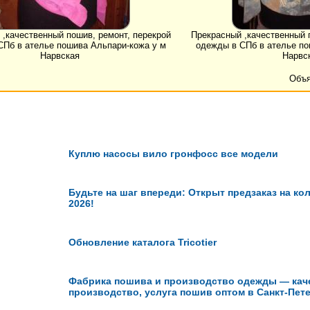
,качественный пошив, ремонт, перекрой
Прекрасный ,качественный 
СПб в ателье пошива Альпари-кожа у м
одежды в СПб в ателье по
Нарвская
Нарвс
Объя
Куплю насосы вило гронфосс все модели
Будьте на шаг впереди: Открыт предзаказ на к
2026!
Обновление каталога Tricotier
Фабрика пошива и производство одежды — кач
производство, услуга пошив оптом в Санкт-Пете