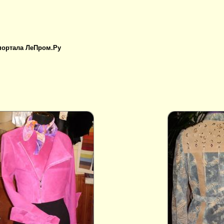
 портала ЛеПром.Ру