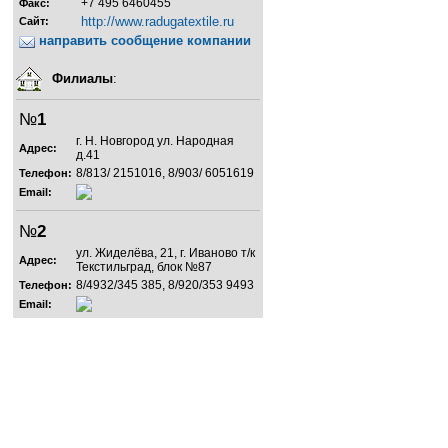
+7 495 6460455
Факс:
http://www.radugatextile.ru
Сайт:
направить сообщение компании
Филиалы
:
№
1
г. Н. Новгород ул. Народная
Адрес:
д.41
8/813/ 2151016, 8/903/ 6051619
Телефон:
Email:
№
2
ул. Жиделёва, 21, г. Иваново т/к
Адрес:
Текстильград, блок №87
8/4932/345 385, 8/920/353 9493
Телефон:
Email: