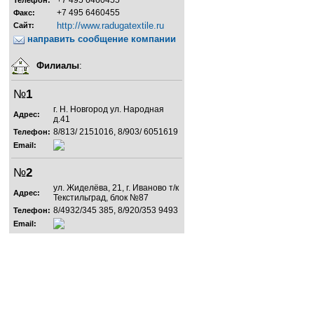
+7 495 6460455
Телефон:
+7 495 6460455
Факс:
http://www.radugatextile.ru
Сайт:
направить сообщение компании
Филиалы
:
№
1
г. Н. Новгород ул. Народная
Адрес:
д.41
8/813/ 2151016, 8/903/ 6051619
Телефон:
Email:
№
2
ул. Жиделёва, 21, г. Иваново т/к
Адрес:
Текстильград, блок №87
8/4932/345 385, 8/920/353 9493
Телефон:
Email: