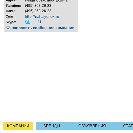
Адрес:
улица Совхозная, дом 41
(495) 363-26-23
Телефон:
(495) 363-26-23
Факс:
http://nahalyonok.ru
Сайт:
tmn-11
Skype:
направить сообщение компании
КОМПАНИИ
БРЕНДЫ
ОБЪЯВЛЕНИЯ
СТА