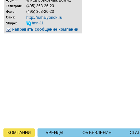
Адрес:
улица Совхозная, дом 41
(495) 363-26-23
Телефон:
(495) 363-26-23
Факс:
http://nahalyonok.ru
Сайт:
tmn-11
Skype:
направить сообщение компании
КОМПАНИИ
БРЕНДЫ
ОБЪЯВЛЕНИЯ
СТА