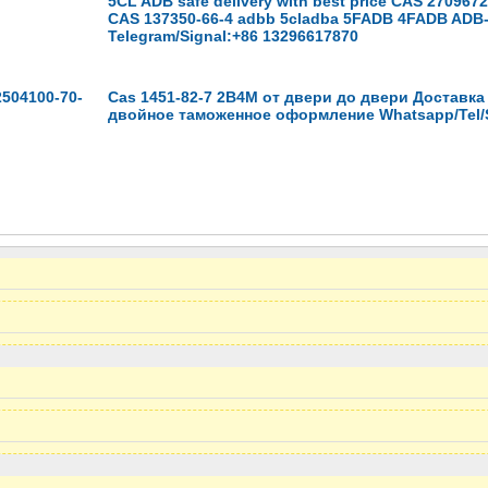
5CL ADB safe delivery with best price CAS 270967
CAS 137350-66-4 adbb 5cladba 5FADB 4FADB ADB
Telegram/Signal:+86 13296617870
 2504100-70-
Cas 1451-82-7 2B4M от двери до двери Доставка
двойное таможенное оформление Whatsapp/Tel/S