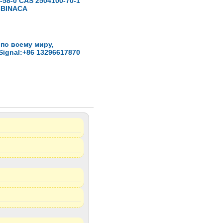
2-58-0 CAS 2504100-70-1
-BINACA
 по всему миру,
ignal:+86 13296617870