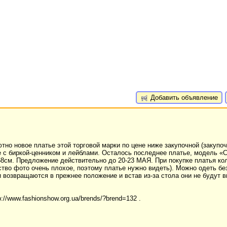
Добавить объявление
 новое платье этой торговой марки по цене ниже закупочной (закупоч
ье с биркой-ценником и лейблами. Осталось последнее платье, модель 
 68см. Предложение действительно до 20-23 МАЯ. При покупке платья ко
ество фото очень плохое, поэтому платье нужно видеть). Можно одеть бе
 возвращаются в прежнее положение и встав из-за стола они не будут 
p://www.fashionshow.org.ua/brends/?brend=132 .