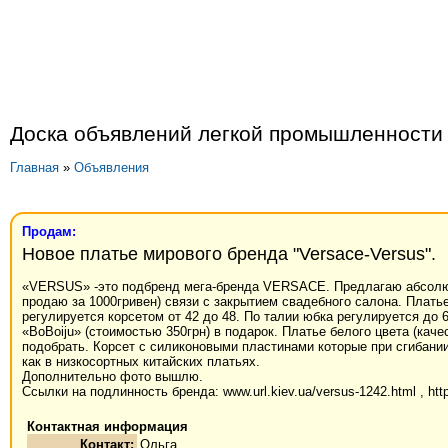
Доска объявлений легкой промышленности
Главная
»
Объявления
Продам:
Новое платье мирового бренда "Versace-Versus".
«VERSUS» -это подбренд мега-бренда VERSACE. Предлагаю абсолютно
продаю за 1000гривен) связи с закрытием свадебного салона. Плат
регулируется корсетом от 42 до 48. По талии юбка регулируется до
«BoBoiju» (стоимостью 350грн) в подарок. Платье белого цвета (кач
подобрать. Корсет с силиконовыми пластинами которые при сгибании
как в низкосортных китайских платьях.
Дополнительно фото вышлю.
Ссылки на подлинность бренда: www.url.kiev.ua/versus-1242.html , htt
Контактная информация
Контакт:
Ольга