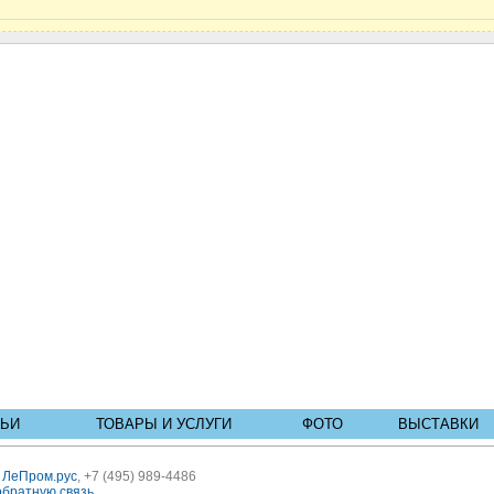
ТЬИ
ТОВАРЫ И УСЛУГИ
ФОТО
ВЫСТАВКИ
ь
ЛеПром.рус
, +7 (495) 989-4486
обратную связь