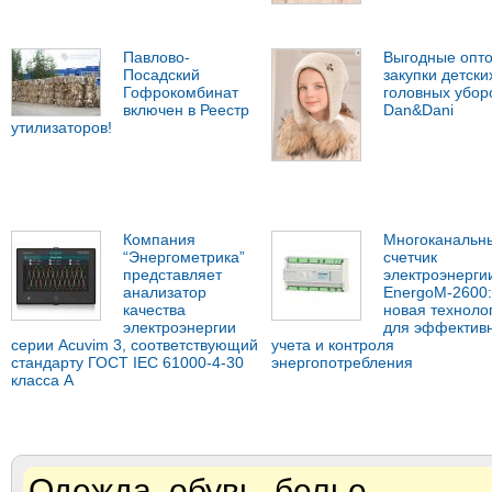
Павлово-
Выгодные опт
Посадский
закупки детски
Гофрокомбинат
головных убор
включен в Реестр
Dan&Dani
утилизаторов!
Компания
Многоканальн
“Энергометрика”
счетчик
представляет
электроэнерги
анализатор
EnergoM-2600:
качества
новая техноло
электроэнергии
для эффектив
серии Acuvim 3, соответствующий
учета и контроля
стандарту ГОСТ IEC 61000-4-30
энергопотребления
класса А
Одежда, обувь, белье