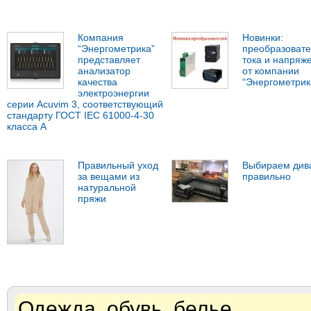
Компания
Новинки:
“Энергометрика”
преобразоват
представляет
тока и напряж
анализатор
от компании
качества
“Энергометрик
электроэнергии
серии Acuvim 3, соответствующий
стандарту ГОСТ IEC 61000-4-30
класса А
Правильный уход
Выбираем див
за вещами из
правильно
натуральной
пряжи
Одежда, обувь, белье