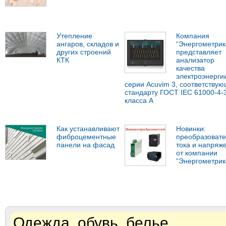
Утепление
Компания
ангаров, складов и
“Энергометрик
других строений
представляет
КТК
анализатор
качества
электроэнерги
серии Acuvim 3, соответству
стандарту ГОСТ IEC 61000-4-
класса А
Как устанавливают
Новинки:
фиброцементные
преобразоват
панели на фасад
тока и напряж
от компании
“Энергометрик
Одежда, обувь, белье