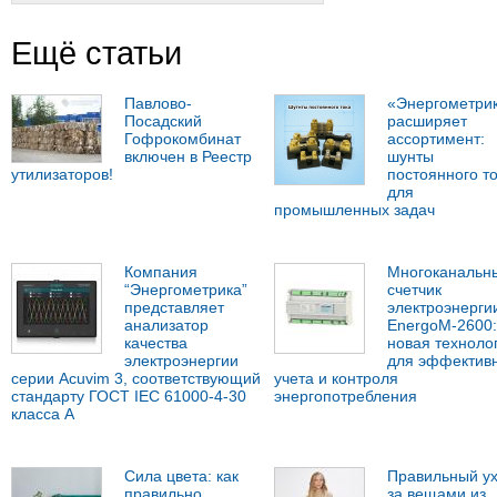
Ещё статьи
Павлово-
«Энергометри
Посадский
расширяет
Гофрокомбинат
ассортимент:
включен в Реестр
шунты
утилизаторов!
постоянного т
для
промышленных задач
Компания
Многоканальн
“Энергометрика”
счетчик
представляет
электроэнерги
анализатор
EnergoM-2600:
качества
новая техноло
электроэнергии
для эффектив
серии Acuvim 3, соответствующий
учета и контроля
стандарту ГОСТ IEC 61000-4-30
энергопотребления
класса А
Сила цвета: как
Правильный у
правильно
за вещами из