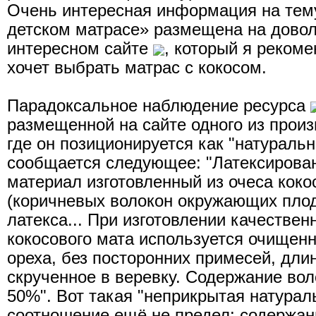
Очень интересная информация на тему
детском матрасе» размещена на довол
интересном сайте
, который я рекоме
хочет выбрать матрас с кокосом.
Парадоксальное наблюдение ресурса
размещенной на сайте одного из прои
где он позиционируется как "натураль
сообщается следующее: "Латексирован
материал изготовленный из очеса коко
(коричневых волокон окружающих плод
латекса... При изготовлении качествен
кокосового мата используется очищенн
ореха, без посторонних примесей, дли
скрученное в веревку. Содержание вол
50%". Вот такая "неприкрытая натураль
соотношение ещё не предел: содержан