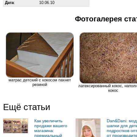
Дата
:
10.06.10
Фотогалерея ста
матрас детский с кокосом пахнет
резиной
латексированный кокос, напол
кокос
Ещё статьи
Как увеличить
Dan&Dani: мо
продажи вашего
шапки для дет
магазина:
подростков оп
премиальный
от производит