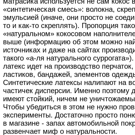
матрасика используется не сам кокос в
«синтетическая смесь»: волокна, скре
эмульсией (иначе, они просто не соеди
то и как-то скреплять). Пропорция так
«натуральном» кокосовом наполнителе 
выше (информацию об этом можно най
источниках и даже на сайтах производ
такого «а-ля натурального суррогата»)
латекс идет на производство перчаток
ластиков, бандажей, элементов одежды 
Синтетические латексы налипают на во
частичек дисперсии. Именно поэтому 
имеют стойкий, ничем не уничтожаемы
Чтобы убедиться в этом не нужно про
эксперименты. Достаточно просто пон
в магазине - запах автомобильной по
развенчает миф о натуральности.