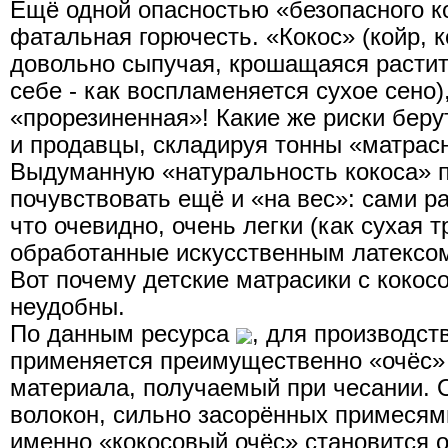
Ещё одной опасностью «безопасного к
фатальная горючесть. «Кокос» (койр, ко
довольно сыпучая, крошащаяся растит
себе - как воспламеняется сухое сено)
«прорезиненная»! Какие же риски беру
и продавцы, складируя тонны «матрасн
Выдуманную «натуральность кокоса» 
почувствовать ещё и «на вес»: сами р
что очевидно, очень легки (как сухая тр
обработанные искусственным латексом
Вот почему детские матрасики с кокос
неудобны.
По данным ресурса
, для производст
применяется преимущественно «очёс» 
материала, получаемый при чесании. О
волокон, сильно засорённых примесям
именно «кокосовый очёс» становится 