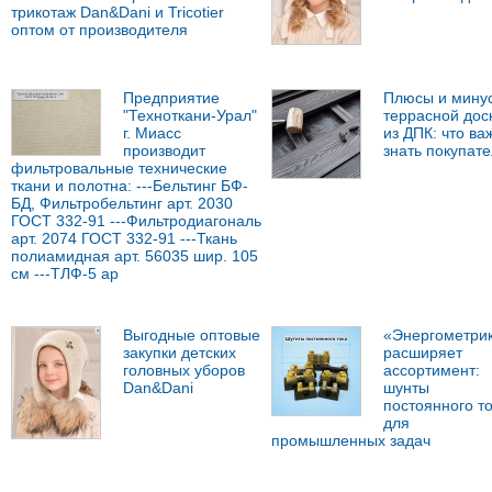
трикотаж Dan&Dani и Tricotier
оптом от производителя
Предприятие
Плюсы и мину
"Техноткани-Урал"
террасной дос
г. Миасс
из ДПК: что ва
производит
знать покупат
фильтровальные технические
ткани и полотна: ---Бельтинг БФ-
БД, Фильтробельтинг арт. 2030
ГОСТ 332-91 ---Фильтродиагональ
арт. 2074 ГОСТ 332-91 ---Ткань
полиамидная арт. 56035 шир. 105
см ---ТЛФ-5 ар
Выгодные оптовые
«Энергометри
закупки детских
расширяет
головных уборов
ассортимент:
Dan&Dani
шунты
постоянного т
для
промышленных задач