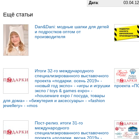
Дата
:
03.04.12
Ещё статьи
Dan&Dani: модные шапки для детей
и подростков оптом от
производителя
Итоги 32-го международного
специализированного выставочного
проекта «подарки. осень 2019» -
«новый год экспо» - «игры и игрушки
проекта «П
экспо / toys & games expo» -
«houseware expo / посуда, товары
для дома» - «бижутерия и аксессуары» - «fashion
jewellery» - «mos
Пост-релиз. итоги 31-го
международного
специализированного выставочного
проекта «подарки. весна 2019» -