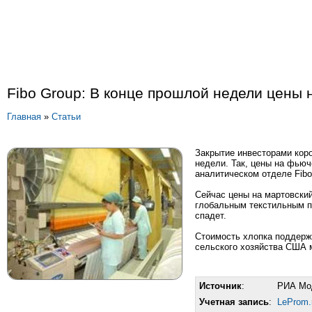
Fibo Group: В конце прошлой недели цены 
Главная
»
Статьи
Закрытие инвесторами коро
недели. Так, цены на фью
аналитическом отделе Fibo
Сейчас цены на мартовски
глобальным текстильным по
спадет.
Стоимость хлопка поддержи
сельского хозяйства США м
Источник
:
РИА Мо
Учетная запись
:
LeProm.