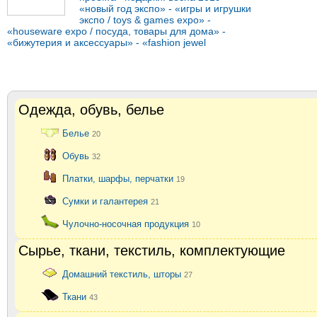
«новый год экспо» - «игры и игрушки
экспо / toys & games expo» -
«houseware expo / посуда, товары для дома» -
«бижутерия и аксессуары» - «fashion jewel
Одежда, обувь, белье
Белье
20
Обувь
32
Платки, шарфы, перчатки
19
Сумки и галантерея
21
Чулочно-носочная продукция
10
Сырье, ткани, текстиль, комплектующие
Домашний текстиль, шторы
27
Ткани
43