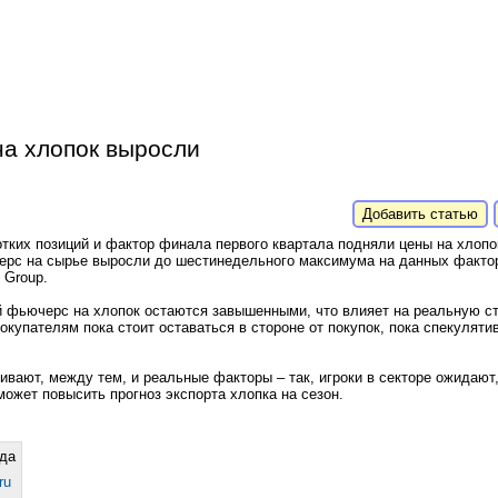
на хлопок выросли
Добавить статью
тких позиций и фактор финала первого квартала подняли цены на хлопо
черс на сырье выросли до шестинедельного максимума на данных факто
 Group.
й фьючерс на хлопок остаются завышенными, что влияет на реальную ст
купателям пока стоит оставаться в стороне от покупок, пока спекуляти
вают, между тем, и реальные факторы – так, игроки в секторе ожидают,
ожет повысить прогноз экспорта хлопка на сезон.
да
ru