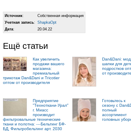
Источник
:
Собственная информация
Учетная запись
:
ShapkaOpt
Дата
:
20.04.22
Ещё статьи
Как увеличить
Dan&Dani: мо
продажи вашего
шапки для дет
магазина:
подростков оп
премиальный
от производит
трикотаж Dan&Dani и Tricotier
оптом от производителя
Предприятие
Готовьтесь к
"Техноткани-Урал"
сезону с Dan&D
г. Миасс
полный
производит
ассортимент
фильтровальные технические
головных убор
ткани и полотна: ---Бельтинг БФ-
БД, Фильтробельтинг арт. 2030