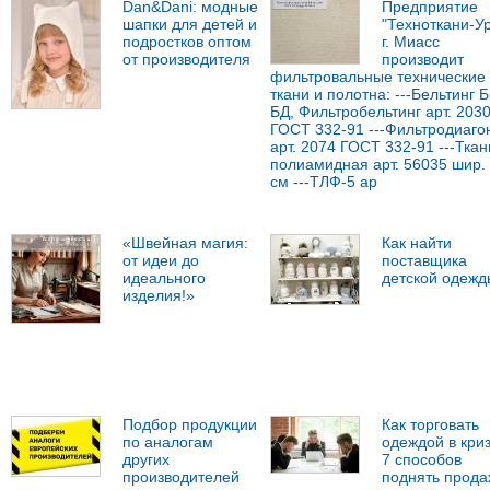
Dan&Dani: модные
Предприятие
шапки для детей и
"Техноткани-У
подростков оптом
г. Миасс
от производителя
производит
фильтровальные технические
ткани и полотна: ---Бельтинг 
БД, Фильтробельтинг арт. 203
ГОСТ 332-91 ---Фильтродиаго
арт. 2074 ГОСТ 332-91 ---Ткан
полиамидная арт. 56035 шир.
см ---ТЛФ-5 ар
«Швейная магия:
Как найти
от идеи до
поставщика
идеального
детской одежд
изделия!»
Подбор продукции
Как торговать
по аналогам
одеждой в криз
других
7 способов
производителей
поднять прода