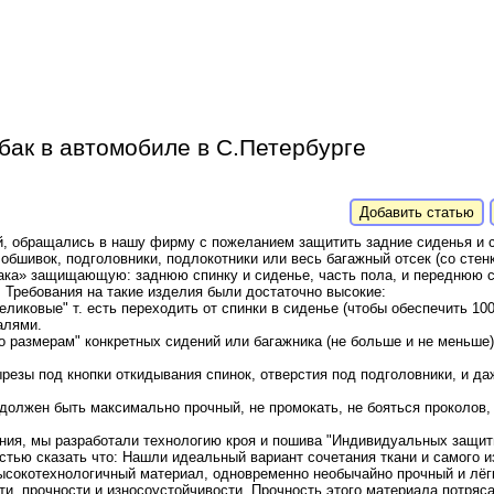
бак в автомобиле в С.Петербурге
Добавить статью
, обращались в нашу фирму с пожеланием защитить задние сиденья и с
обшивок, подголовники, подлокотники или весь багажный отсек (со стен
ака» защищающую: заднюю спинку и сиденье, часть пола, и переднюю сп
к. Требования на такие изделия были достаточно высокие:
ликовые" т. есть переходить от спинки в сиденье (чтобы обеспечить 1
алями.
 размерам" конкретных сидений или багажника (не больше и не меньше)
езы под кнопки откидывания спинок, отверстия под подголовники, и да
олжен быть максимально прочный, не промокать, не бояться проколов, 
ния, мы разработали технологию кроя и пошива "Индивидуальных защи
стью сказать что: Нашли идеальный вариант сочетания ткани и самого и
ысокотехнологичный материал, одновременно необычайно прочный и лёгк
, прочности и износоустойчивости. Прочность этого материала потрясае