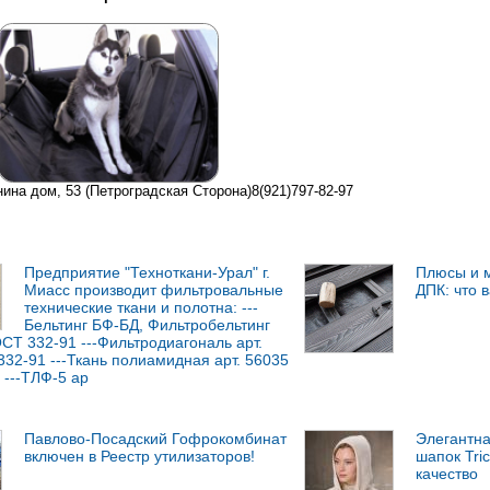
нина дом, 53 (Петроградская Сторона)8(921)797-82-97
Предприятие "Техноткани-Урал" г.
Плюсы и м
Миасс производит фильтровальные
ДПК: что 
технические ткани и полотна: ---
Бельтинг БФ-БД, Фильтробельтинг
ОСТ 332-91 ---Фильтродиагональ арт.
32-91 ---Ткань полиамидная арт. 56035
 ---ТЛФ-5 ар
Павлово-Посадский Гофрокомбинат
Элегантна
включен в Реестр утилизаторов!
шапок Tric
качество