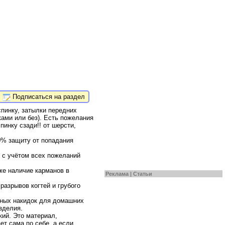
Подписаться на раздел
пинку, затылки передних
ками или без). Есть пожелания
инку сзади!! от шерсти,
00% защиту от попадания
 с учётом всех пожеланий
же наличие карманов в
Реклама |
Статьи
разрывов когтей и грубого
тных накидок для домашних
зделия.
ий. Это материал,
т сама по себе, а если