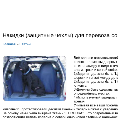
Накидки (защитные чехлы) для перевоза со
Главная
»
Статьи
Всё больше автолюбителей
спинок, элементы дверных 
сшить накидку в виде «гам
влаги, грязи и когтей соба
1)Изделия должны быть "Це
шерсти и грязи) между дет
2)Изделия должны быть "По
клиента.
3)Должны быть сделаны выр
определённых местах.
4)Используемый материал д
трения.
Учитывая все ваши пожела
животных", протестировали десятки тканей и теперь можем с уверенно
За основу нами была выбрана ткань - "CORDURA". Это современный в
позволяющий делать изделия с совершенно новой степенью надёжности