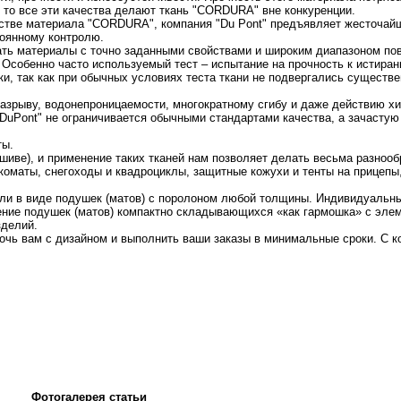
в, то все эти качества делают ткань "CORDURA" вне конкуренции.
дстве материала "CORDURA", компания "Du Pont" предъявляет жесточайш
тоянному контролю.
ать материалы с точно заданными свойствами и широким диапазоном по
 Особенно часто используемый тест – испытание на прочность к истиран
, так как при обычных условиях теста ткани не подвергались существе
азрыву, водонепроницаемости, многократному сгибу и даже действию хи
DuPont" не ограничивается обычными стандартами качества, а зачастую
ты.
ошиве), и применение таких тканей нам позволяет делать весьма разноо
нкоматы, снегоходы и квадроциклы, защитные кожухи и тенты на прицепы
 или в виде подушек (матов) с поролоном любой толщины. Индивидуальн
ение подушек (матов) компактно складывающихся «как гармошка» с элем
зделий.
чь вам с дизайном и выполнить ваши заказы в минимальные сроки. С 
Фотогалерея статьи