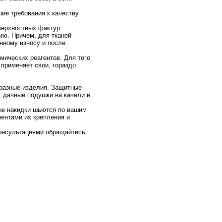
ие требования к качеству
верхностных фактур.
ию. Причем, для тканей
нному износу и после
мических реагентов. Для того
 применяет свои, гораздо
бразные изделия. Защитные
, дачные подушки на качели и
ые накидки шьются по вашим
ентами их крепления и
консультациями обращайтесь