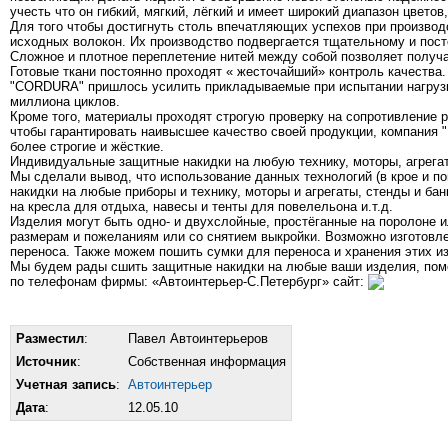
учесть что он гибкий, мягкий, лёгкий и имеет широкий диапазон цвето
Для того чтобы достигнуть столь впечатляющих успехов при произво
исходных волокон. Их производство подвергается тщательному и пос
Сложное и плотное переплетение нитей между собой позволяет получ
Готовые ткани постоянно проходят « жесточайший» контроль качества.
"CORDURA" пришлось усилить прикладываемые при испытании нагрузки
миллиона циклов.
Кроме того, материалы проходят строгую проверку на сопротивление р
чтобы гарантировать наивысшее качество своей продукции, компания "
более строгие и жёсткие.
Индивидуальные защитные накидки на любую технику, моторы, агрега
Мы сделали вывод, что использование данных технологий (в крое и п
накидки на любые приборы и технику, моторы и агрегаты, стенды и ба
на кресла для отдыха, навесы и тенты для повелельона и.т.д.
Изделия могут быть одно- и двухслойные, простёганные на поролоне
размерам и пожеланиям или со снятием выкройки. Возможно изготовл
переноса. Также можем пошить сумки для переноса и хранения этих и
Мы будем рады сшить защитные накидки на любые ваши изделия, помо
по телефонам фирмы: «Автоинтерьер-С.Петербург» сайт:
Разместил
:
Павел Автоинтерьеров
Источник
:
Собственная информация
Учетная запись
:
Автоинтерьер
Дата
:
12.05.10