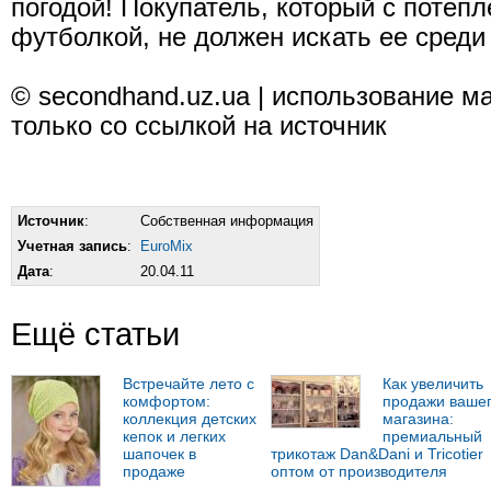
погодой! Покупатель, который с потеп
футболкой, не должен искать ее среди
© secondhand.uz.ua | использование 
только со ссылкой на источник
Источник
:
Собственная информация
Учетная запись
:
EuroMix
Дата
:
20.04.11
Ещё статьи
Встречайте лето с
Как увеличить
комфортом:
продажи ваше
коллекция детских
магазина:
кепок и легких
премиальный
шапочек в
трикотаж Dan&Dani и Tricotier
продаже
оптом от производителя