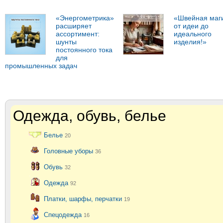
«Энергометрика»
«Швейная маг
расширяет
от идеи до
ассортимент:
идеального
шунты
изделия!»
постоянного тока
для
промышленных задач
Одежда, обувь, белье
Белье
20
Головные уборы
36
Обувь
32
Одежда
92
Платки, шарфы, перчатки
19
Спецодежда
16