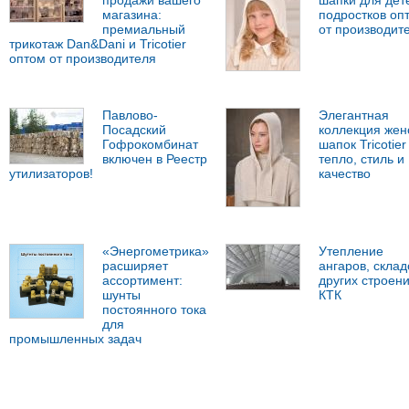
продажи вашего
шапки для дет
магазина:
подростков оп
премиальный
от производит
трикотаж Dan&Dani и Tricotier
оптом от производителя
Павлово-
Элегантная
Посадский
коллекция жен
Гофрокомбинат
шапок Tricotier 
включен в Реестр
тепло, стиль и
утилизаторов!
качество
«Энергометрика»
Утепление
расширяет
ангаров, склад
ассортимент:
других строен
шунты
КТК
постоянного тока
для
промышленных задач