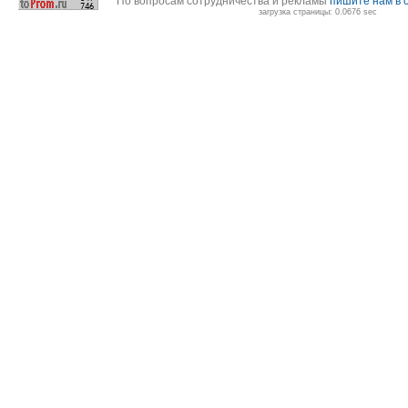
По вопросам сотрудничества и рекламы
пишите нам в 
загрузка страницы: 0.0676 sec