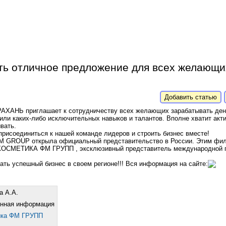
сть отличное предложение для всех желающи
Добавить статью
НЬ приглашает к сотрудничеству всех желающих зарабатывать деньг
или каких-либо исключительных навыков и талантов. Вполне хватит акт
вать.
рисоединиться к нашей команде лидеров и строить бизнес вместе!
FM GROUP открыла официальный представительство в России. Этим фил
КОСМЕТИКА ФМ ГРУПП , эксклюзивный представитель международной
ать успешный бизнес в своем регионе!!! Вся информация на сайте:
а А.А.
енная информация
ика ФМ ГРУПП