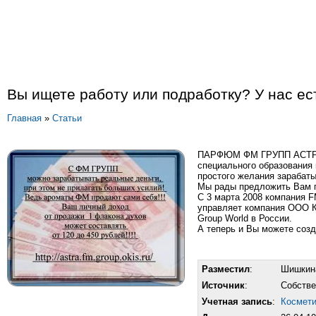
Вы ищете работу или подработку? У нас е
Главная
»
Статьи
ПАРФЮМ ФМ ГРУПП АСТРАХА
специального образования 
простого желания зарабаты
Мы рады предложить Вам п
С 3 марта 2008 компания 
управляет компания ООО 
Group World в России.
А теперь и Вы можете созд
Разместил
:
Шишкин
Источник
:
Собств
Учетная запись
:
Космет