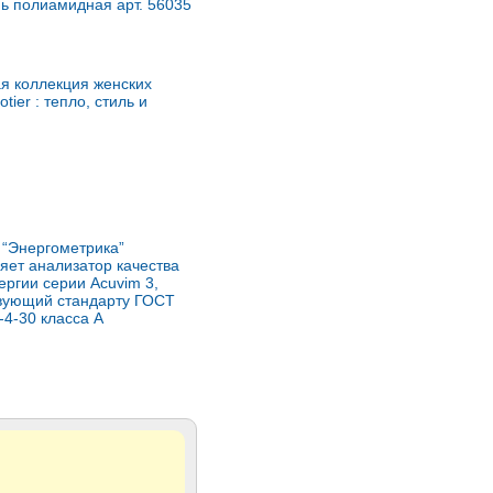
нь полиамидная арт. 56035
я коллекция женских
otier : тепло, стиль и
“Энергометрика”
яет анализатор качества
ергии серии Acuvim 3,
твующий стандарту ГОСТ
-4-30 класса А