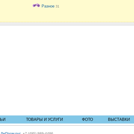
Разное
31
ТЬИ
ТОВАРЫ И УСЛУГИ
ФОТО
ВЫСТАВКИ
ь
ЛеПром.рус
, +7 (495) 989-4486