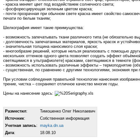
- краска меняет цвет под воздействием солнечного света;
- фосфоресцирующая зеленым цветом краска;
- почти прозрачная при обычном свете краска имеет свойство самосв
печати по белым тканям;
Шелкография имеет такие преимущества:
- возможность запечатывать ткани различного типа (не обязательно в
- долговечность запечатанных материалов, яркость красок и устойчи
- значительная толщина наносимого слоя краски;
- многообразие решений, которые нельзя реализовать с помощью друг
нескольких оттенков одного цвета позволяет создать эффект объёмно
светящимися в ультрафиолете) красками, светящимися в темноте (ф
- возможность использовать различные эффекты – термоподнятие (объ
- существенная, по сравнению с другими технологиями, экономия при 
При условии соблюдения правильной технологии нанесения изображения
трение, чистка – сохраняют отличное качество многие годы.
Цены на нанесение здесь:
%20Serigraphy.xls
Разместил
:
Тимошенко Олег Николаевич
Источник
:
Собственная информация
Учетная запись
:
mayka.dn.ua
Дата
:
18.08.10