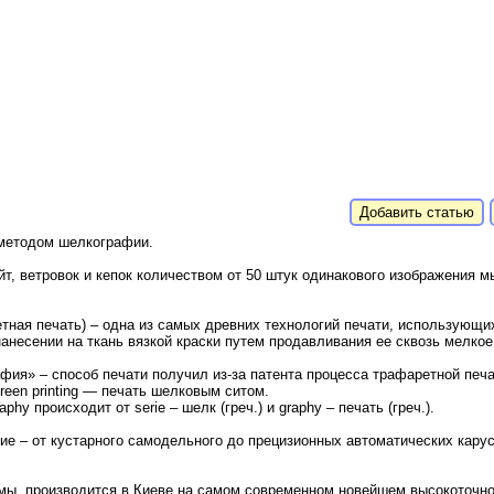
Добавить статью
методом шелкографии.
йт, ветровок и кепок количеством от 50 штук одинакового изображения 
ная печать) – одна из самых древних технологий печати, использующих
нанесении на ткань вязкой краски путем продавливания ее сквозь мелкое
фия» – способ печати получил из-за патента процесса трафаретной печа
reen printing — печать шелковым ситом.
phy происходит от serie – шелк (греч.) и graphy – печать (греч.).
 – от кустарного самодельного до прецизионных автоматических карус
м мы, производится в Киеве на самом современном новейшем высокоточ