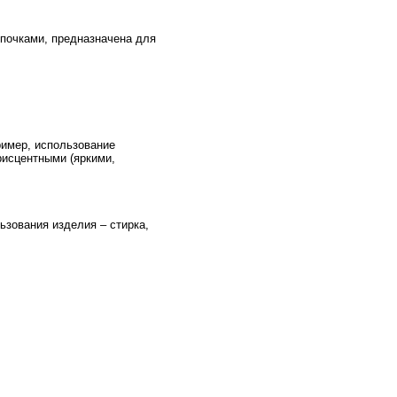
мпочками, предназначена для
ример, использование
рисцентными (яркими,
ьзования изделия – стирка,