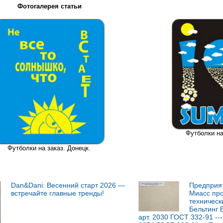
Фотогалерея статьи
Футболки на
Футболки на заказ. Донецк.
Dan&Dani: Весенний старт 2026 —
Предприят
встречайте главные тренды!
Миасс пр
технически
Бельтинг 
арт. 2030 ГОСТ 332-91 --