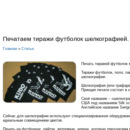
Печатаем тиражи футболок шелкографией.
Главная
»
Статьи
Печать тиражей футболок 
Тиражи футболок, поло, па
шелкографии.
Шелкография (или трафарет
Принцип печати состоит в 
Своё название – «шелкогра
США под названием Silk sc
Английское название Serigra
Сейчас для шелкографии используют специализированное оборудование
идеальным совмещением цветов.
Печать на футболках, пайтах, ветровках, кепках, которую предлагае