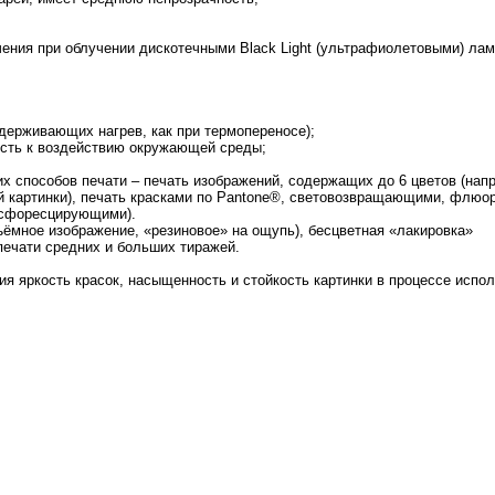
ечения при облучении дискотечными Black Light (ультрафиолетовыми) ла
ыдерживающих нагрев, как при термопереносе);
вость к воздействию окружающей среды;
их способов печати – печать изображений, содержащих до 6 цветов (нап
й картинки), печать красками по Pantone®, световозвращающими, флюо
осфоресцирующими).
ёмное изображение, «резиновое» на ощупь), бесцветная «лакировка»
печати средних и больших тиражей.
 яркость красок, насыщенность и стойкость картинки в процессе испол