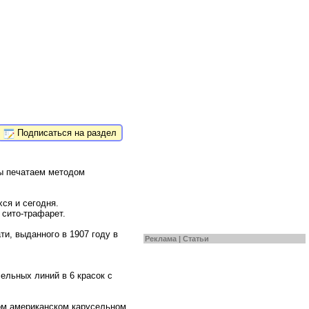
Подписаться на раздел
мы печатаем методом
ся и сегодня.
 сито-трафарет.
ти, выданного в 1907 году в
Реклама |
Статьи
ельных линий в 6 красок с
ном американском карусельном