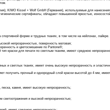
том.
нглия), KIWO Kissel + Wolf GmbH (Германия), используемые для нанесени
гигиенические сертификаты, обладают повышенной яркостью, износосто
на спортивной форме и трудных тканях, в том числе на нейлонах, лайкре
высокой непрозрачностью, поверхность матовая;
озрачность и цветосмешение по Pantone®;
й тип краски для печати по светлым тканям, имеют среднюю непрозрачно
емных и светлых тканях, имеет очень высокую непрозрачность и эластич
яет получить прочный и однородный слой краски высотой до 4 мм, имее
 песка, камня, имеет высокую непрозрачность;
ом светоотражения и высокой непрозрачностью;
нарей, имеет среднюю непрозрачность;