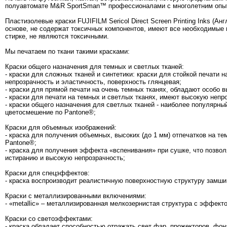
полуавтомате M&R SportSman™ профессионалами с многолетним опы
Пластизолевые краски FUJIFILM Sericol Direct Screen Printing Inks (А
основе, не содержат токсичных компонентов, имеют все необходимые 
стирке, не являются токсичными.
Мы печатаем по ткани такими красками:
Краски общего назначения для темных и светлых тканей:
- краски для сложных тканей и синтетики: краски для стойкой печати 
непрозрачность и эластичность, поверхность глянцевая;
- краски для прямой печати на очень темных тканях, обладают особо 
- краски для печати на темных и светлых тканях, имеют высокую непр
- краски общего назначения для светлых тканей - наиболее популярны
цветосмешение по Pantone®;
Краски для объемных изображений:
- краска для получения объемных, высоких (до 1 мм) отпечатков на т
Pantone®;
- краска для получения эффекта «вспенивания» при сушке, что позвол
истиранию и высокую непрозрачность;
Краски для спецэффектов:
- краска воспроизводит реалистичную поверхностную структуру замши,
Краски с металлизированными включениями:
- «metallic» – металлизированная мелкозернистая структура с эффект
Краски со светоэффектами:
- краска обладает способностью отражать свет фар, прожекторов, фо