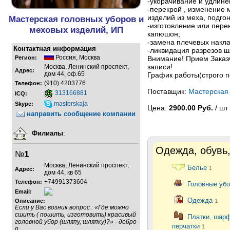
-укорачивание и удлине
-перекрой , изменение 
изделий из меха, подго
Мастерская головных уборов и
-изготовление или пере
меховых изделий, ИП
капюшон;
-замена плечевых накла
Контактная информация
-ликвидация разрезов ш
Россия
,
Москва
Регион:
Внимание! Прием Заказ
записи!
Москва, Ленинский проспект,
Адрес:
дом 44, оф.65
График работы(строго по
(910) 4203776
Телефон:
Поставщик:
Мастерская 
313166881
ICQ:
masterskaja
Skype:
Цена:
2900.00 Руб.
/ шт
направить сообщение компании
Филиалы
:
Одежда, обувь,
№
1
Москва, Ленинский проспект,
Белье
1
Адрес:
дом 44, кв 65
+74991373604
Телефон:
Головные уб
Email:
Одежда
Описание:
1
Если у Вас возник вопрос : «Где можно
сшить ( пошить, изготовить) красивый
Платки, шар
головной убор (шляпу, шляпку)?» - добро
перчатки
1
п