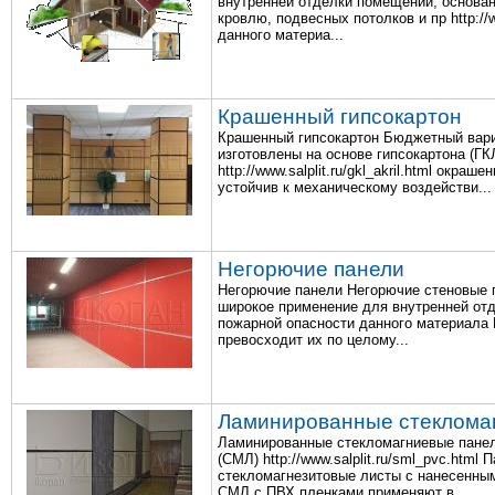
внутренней отделки помещений, основани
кровлю, подвесных потолков и пр http://
данного материа...
Крашенный гипсокартон
Крашенный гипсокартон Бюджетный вари
изготовлены на основе гипсокартона (Г
http://www.salplit.ru/gkl_akril.html ок
устойчив к механическому воздействи...
Негорючие панели
Негорючие панели Негорючие стеновые па
широкое применение для внутренней отд
пожарной опасности данного материала 
превосходит их по целому...
Ламинированные стеклома
Ламинированные стекломагниевые панел
(СМЛ) http://www.salplit.ru/sml_pvc.ht
стекломагнезитовые листы с нанесенн
СМЛ с ПВХ пленками применяют в ...