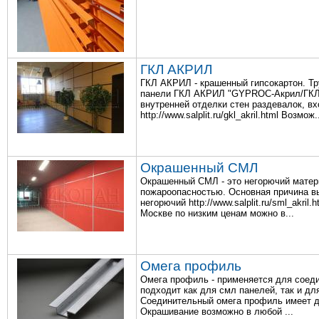
ГКЛ АКРИЛ
ГКЛ АКРИЛ - крашенный гипсокартон. Тр
панели ГКЛ АКРИЛ "GYPROC-Акрил/ГКЛ"
внутренней отделки стен раздевалок, вх
http://www.salplit.ru/gkl_akril.html Возмож.
Окрашенный СМЛ
Окрашенный СМЛ - это негорючий мате
пожароопасностью. Основная причина в
негорючий http://www.salplit.ru/sml_akr
Москве по низким ценам можно в...
Омега профиль
Омега профиль - применяется для соеди
подходит как для смл панелей, так и для г
Соединительный омега профиль имеет дл
Окрашивание возможно в любой ...