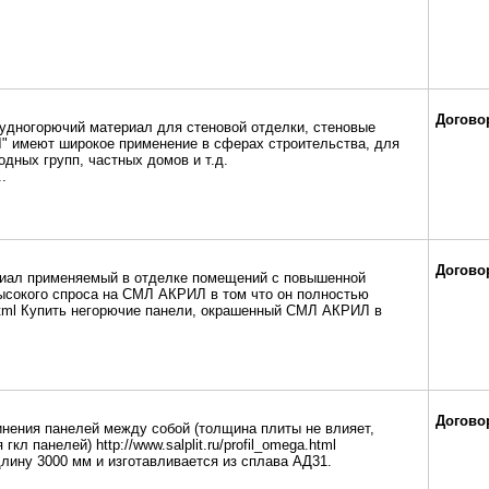
Догово
удногорючий материал для стеновой отделки, стеновые
 имеют широкое применение в сферах строительства, для
одных групп, частных домов и т.д.
..
Догово
риал применяемый в отделке помещений с повышенной
ысокого спроса на СМЛ АКРИЛ в том что он полностью
il.html Купить негорючие панели, окрашенный СМЛ АКРИЛ в
Догово
нения панелей между собой (толщина плиты не влияет,
кл панелей) http://www.salplit.ru/profil_omega.html
ину 3000 мм и изготавливается из сплава АД31.