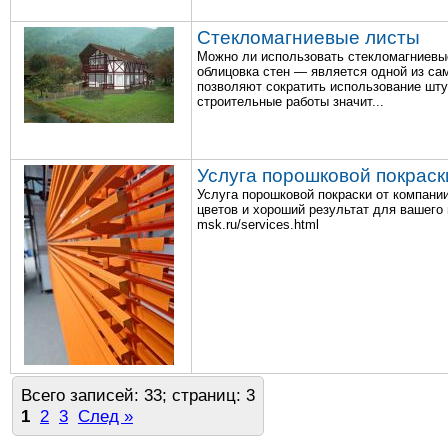
Стекломагниевые листы
Можно ли использовать стекломагниевые
облицовка стен — является одной из са
позволяют сократить использование шту
строительные работы значит...
Услуга порошковой покрас
Услуга порошковой покраски от компани
цветов и хороший результат для вашего и
msk.ru/services.html
Всего записей: 33; страниц: 3
1
2
3
След »