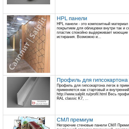
HPL панели
HPL панели - это композитный материал
покрытием для облицовки внутри так и сн
пластик спокойно выдерживает моющие 
истирания. Возможно и...
Профиль для гипсокартона
Профиль для гипсокартона легок в прим
применяется как стартовый и внутренни
http://www.salplit.ru/profil.html Весь п
RAL classic K7, ...
СМЛ премиум
Негорючие стеновые панели СМЛ Преми