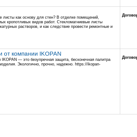
Догово
 листы как основу для стен? В отделке помещений,
мых кропотливых видов работ. Стекломагниевые листы
катурных растворов, и как следствие провести ремонтные и
ки от компании IKOPAN
Догово
и IKOPAN — это безупречная защита, бесконечная палитра
зделия. Экологично, прочно, надежно. https://ikopan-