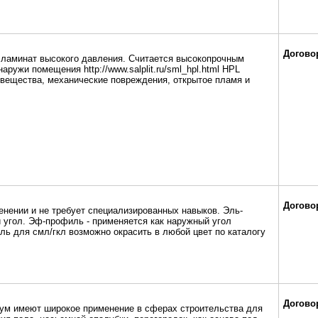
Догово
 ламинат высокого давления. Считается высокопрочным
аружи помещения http://www.salplit.ru/sml_hpl.html HPL
вещества, механические повреждения, открытое пламя и
Догово
енении и не требует специализированных навыков. Эль-
й угол. Эф-профиль - применяется как наружный угол
рофиль для смл/гкл возможно окрасить в любой цвет по каталогу
Догово
ум имеют широкое применение в сферах строительства для