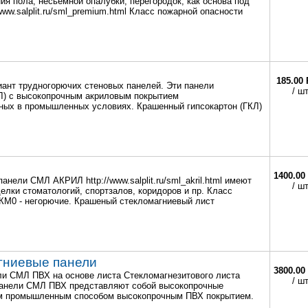
я пола, несьемной опалубки, перегородок, как основа под
www.salplit.ru/sml_premium.html Класс пожарной опасности
185.00 
ант трудногорючих стеновых панелей. Эти панели
/ ш
КЛ) с высокопрочным акриловым покрытием
рашенных в промышленных условиях. Крашенный гипсокартон (ГКЛ)
1400.00
нели СМЛ АКРИЛ http://www.salplit.ru/sml_akril.html имеют
/ ш
елки стоматологий, спортзалов, коридоров и пр. Класс
КМ0 - негорючие. Крашеный стекломагниевый лист
гниевые панели
3800.00
и СМЛ ПВХ на основе листа Стекломагнезитового листа
/ ш
ml Панели СМЛ ПВХ представляют собой высокопрочные
ым промышленным способом высокопрочным ПВХ покрытием.