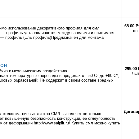
65.00 Р
имо использование декоративного профиля для смл
шт
 Омега — профиль устанавливается между панелями и прижимает
 L — профиль (Эль профиль)Предназначен для монтажа
тон
295.00 
йчив к механическому воздействию
/ ш
рживает температурные перепады в пределах от -50 Сº до +80 Сº,
бковых образований; Не содержит в своем составе вредных
Догово
 стекломагниевых листов СМЛ выполняет не только
ет повышенную безопасность конструкции, её огнеупорность,
от деформации http://www.salplit.ru/ Купить смл можно купить