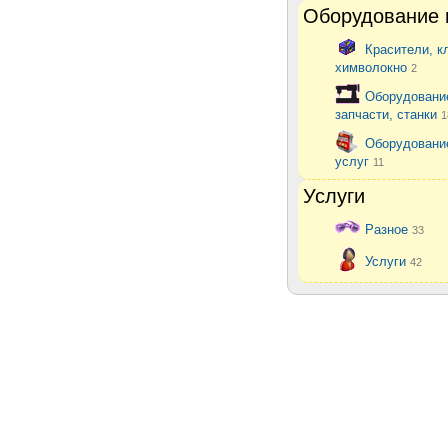
Оборудование 
Красители, к
химволокно
2
Оборудовани
запчасти, станки
1
Оборудовани
услуг
11
Услуги
Разное
33
Услуги
42