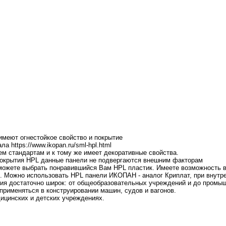
имеют огнестойкое свойство и покрытие
а https://www.ikopan.ru/sml-hpl.html
ем стандартам и к тому же имеет декоративные свойства.
 покрытия HPL данные панели не подвергаются внешним факторам
 можете выбрать понравившийся Вам HPL пластик. Имеете возможность 
. Можно использовать HPL панели ИКОПАН - аналог Криплат, при внутр
ния достаточно широк: от общеобразовательных учреждений и до промы
применяться в конструировании машин, судов и вагонов.
ицинских и детских учреждениях.