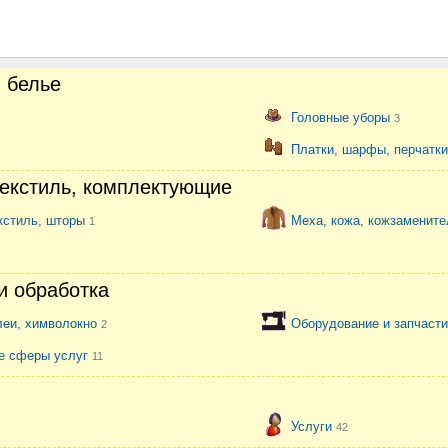
 белье
Головные уборы
3
Платки, шарфы, перчатк
текстиль, комплектующие
кстиль, шторы
Меха, кожа, кожзаменит
1
и обработка
леи, химволокно
Оборудование и запчасти
2
е сферы услуг
11
Услуги
42