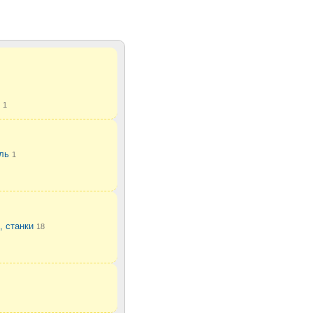
и
1
ель
1
, станки
18