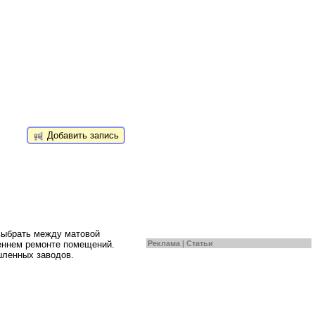
Добавить запись
выбрать между матовой
Реклама |
Статьи
еннем ремонте помещений.
шленных заводов.