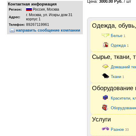
Цена:
3000.00 Руб.
/ шт
Контактная информация
Россия
,
Москва
Регион:
г. Москва, ул. Искры дом 31
Адрес:
корпус 1
Одежда, обувь,
89267119961
Телефон:
направить сообщение компании
Белье
1
Одежда
1
Сырье, ткани, 
Домашний те
Ткани
1
Оборудование 
Красители, к
Оборудовани
Услуги
Разное
33