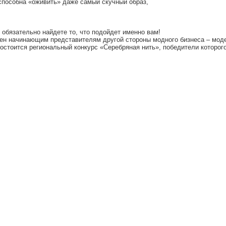
 способна «оживить» даже самый скучный образ,
,
 обязательно найдете то, что подойдет именно вам!
есен начинающим представителям другой стороны модного бизнеса – мод
остоится региональный конкурс «Серебряная нить», победители которого