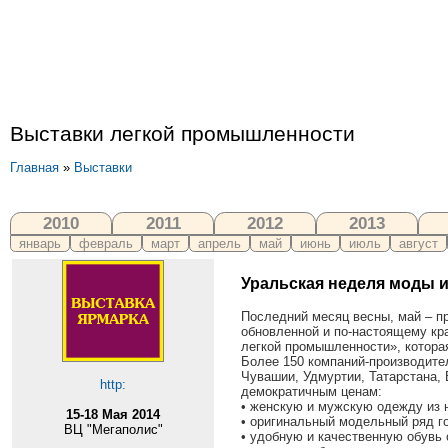
Выставки легкой промышленности
Главная
»
Выставки
2010
2011
2012
2013
январь
февраль
март
апрель
май
июнь
июль
август
Уральская неделя моды 
Последний месяц весны, май – пр
обновленной и по-настоящему кр
легкой промышленности», которая
Более 150 компаний-производите
Чувашии, Удмуртии, Татарстана, 
http:
демократичным ценам:
• женскую и мужскую одежду из 
15-18 Мая 2014
• оригинальный модельный ряд г
ВЦ "Мегаполис"
• удобную и качественную обувь 