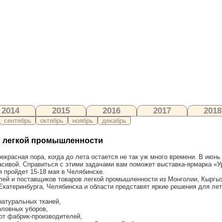
2014
2015
2016
2017
2018
сентябрь
октябрь
ноябрь
декабрь
и легкой промышленности
екрасная пора, когда до лета остается не так уж много времени. В июнь 
асивой. Справиться с этими задачами вам поможет выставка-ярмарка «
 пройдет 15-18 мая в Челябинске.
лей и поставщиков товаров легкой промышленности из Монголии, Кыргыз
Екатеринбурга, Челябинска и области представят яркие решения для лет
натуральных тканей,
оловных уборов,
от фабрик-производителей,