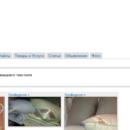
Файлы
Товары и Услуги
Статьи
Объявления
Фото
омашнего текстиля
Textillegprom »
Textillegprom »