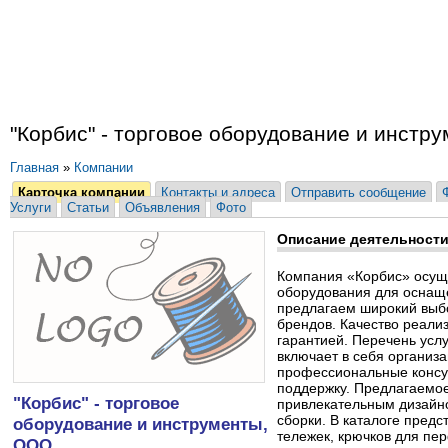
"Корбис" - торговое оборудование и инстр
Главная
»
Компании
Карточка компании
Контакты и адреса
Отправить сообщение
Услуги
Статьи
Объявления
Фото
Описание деятельност
Компания «Корбис» осуще
оборудования для оснащ
предлагаем широкий выб
брендов. Качество реали
гарантией. Перечень усл
включает в себя организа
профессиональные конс
поддержку. Предлагаемо
"Корбис" - торговое
привлекательным дизайно
сборки. В каталоге пред
оборудование и инструменты,
тележек, крючков для пе
ООО