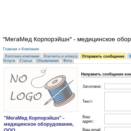
"МегаМед Корпорэйшн" - медицинское обо
Главная
»
Компании
Карточка компании
Контакты и адреса
Отправить сообщение
Услуги
Статьи
Объявления
Фото
Направить сообщение ко
Заголовок:
Текст:
Ваш
"МегаМед Корпорэйшн" -
адрес:
медицинское оборудование,
ООО
Ваш email: