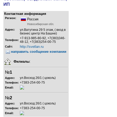
ИП
Контактная информация
Регион:
Россия
Новосибирская обл.
Адрес:
ул.Ватутина 29 5 этаж, ( вход в
бизнес центр На Башне)
+7-913-985-80-92, +7(383)346-
Телефон:
48-12, +7(383)254-00-75
http://svetlan.ru
Сайт:
направить сообщение компании
Филиалы
:
№
1
ул.Восход 26/1 ( цоколь)
Адрес:
+7383-254-00-75
Телефон:
Email:
№
2
ул.Восход 26/1 ( цоколь)
Адрес:
+7383-254-00-75
Телефон:
Email: