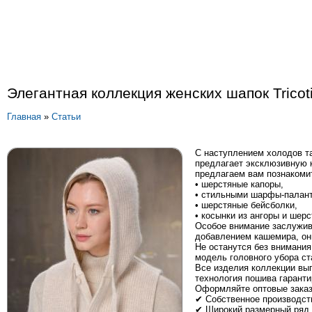
Элегантная коллекция женских шапок Tricoti
Главная
»
Статьи
С наступлением холодов та
предлагает эксклюзивную 
предлагаем вам познакоми
• шерстяные капоры,
• стильными шарфы-палан
• шерстяные бейсболки,
• косынки из ангоры и шерс
Особое внимание заслужив
добавлением кашемира, они
Не останутся без внимания
модель головного убора ст
Все изделия коллекции вып
технология пошива гарант
Оформляйте оптовые заказы
✔ Собственное производств
✔ Широкий размерный ряд 