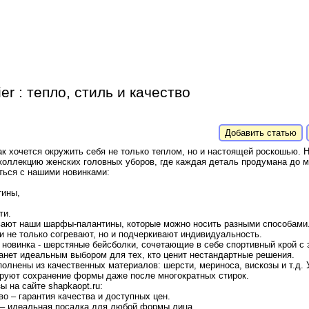
er : тепло, стиль и качество
Добавить статью
к хочется окружить себя не только теплом, но и настоящей роскошью. 
коллекцию женских головных уборов, где каждая деталь продумана до м
ться с нашими новинками:
тины,
ти.
ают наши шарфы-палантины, которые можно носить разными способами.
 не только согревают, но и подчеркивают индивидуальность.
 новинка - шерстяные бейсболки, сочетающие в себе спортивный крой с
анет идеальным выбором для тех, кто ценит нестандартные решения.
олнены из качественных материалов: шерсти, мериноса, вискозы и т.д.
ируют сохранение формы даже после многократных стирок.
 на сайте shapkaopt.ru:
о – гарантия качества и доступных цен.
– идеальная посадка для любой формы лица.