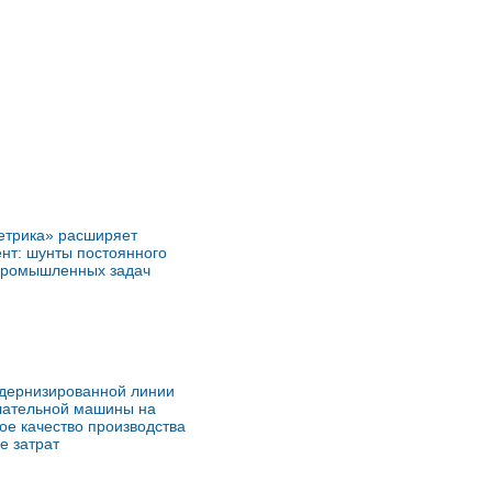
етрика» расширяет
нт: шунты постоянного
 промышленных задач
одернизированной линии
лательной машины на
ое качество производства
е затрат