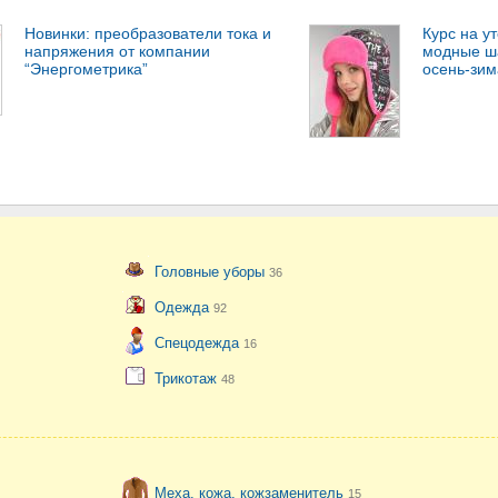
Новинки: преобразователи тока и
Курс на у
напряжения от компании
модные ша
“Энергометрика”
осень-зим
Головные уборы
36
Одежда
92
Спецодежда
16
Трикотаж
48
Меха, кожа, кожзаменитель
15