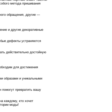
собого метода пришивания
тного обращения, другие —
ение и другие декоративные
Любые дефекты устраняются
здать действительно достойную
еобходим для достижения
ми образами и уникальными
и помогут превратить вашу
на каждому, кто хочет
стории моды!