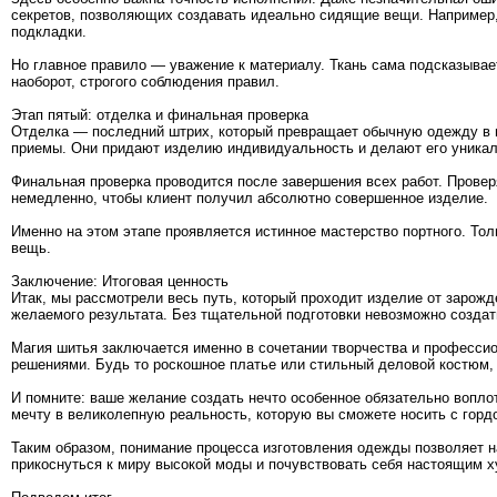
секретов, позволяющих создавать идеально сидящие вещи. Например
подкладки.
Но главное правило — уважение к материалу. Ткань сама подсказывае
наоборот, строгого соблюдения правил.
Этап пятый: отделка и финальная проверка
Отделка — последний штрих, который превращает обычную одежду в п
приемы. Они придают изделию индивидуальность и делают его уника
Финальная проверка проводится после завершения всех работ. Провер
немедленно, чтобы клиент получил абсолютно совершенное изделие.
Именно на этом этапе проявляется истинное мастерство портного. Тол
вещь.
Заключение: Итоговая ценность
Итак, мы рассмотрели весь путь, который проходит изделие от зарож
желаемого результата. Без тщательной подготовки невозможно создат
Магия шитья заключается именно в сочетании творчества и професси
решениями. Будь то роскошное платье или стильный деловой костюм, 
И помните: ваше желание создать нечто особенное обязательно вопло
мечту в великолепную реальность, которую вы сможете носить с горд
Таким образом, понимание процесса изготовления одежды позволяет нам
прикоснуться к миру высокой моды и почувствовать себя настоящим 