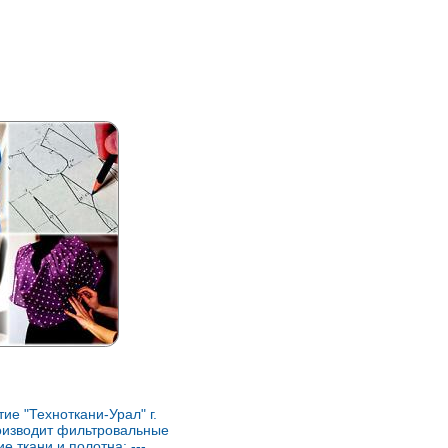
ие "Техноткани-Урал" г.
оизводит фильтровальные
е ткани и полотна: ---