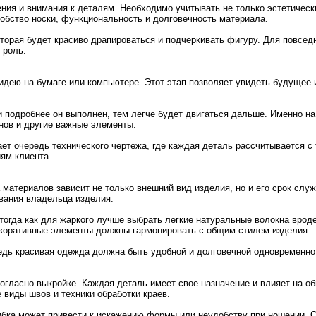
ения и внимания к деталям. Необходимо учитывать не только эстетическ
добство носки, функциональность и долговечность материала.
оторая будет красиво драпироваться и подчеркивать фигуру. Для повсед
 роль.
дею на бумаге или компьютере. Этот этап позволяет увидеть будущее 
е и подробнее он выполнен, тем легче будет двигаться дальше. Именно н
нов и другие важные элементы.
ает очередь технического чертежа, где каждая деталь рассчитывается с
иям клиента.
 материалов зависит не только внешний вид изделия, но и его срок слу
вания владельца изделия.
тогда как для жаркого лучше выбрать легкие натуральные волокна врод
декоративные элементы должны гармонировать с общим стилем изделия.
едь красивая одежда должна быть удобной и долговечной одновременно
согласно выкройке. Каждая деталь имеет свое назначение и влияет на 
 виды швов и техники обработки краев.
ибка может привести к искажению формы или неудобству при ношении. 