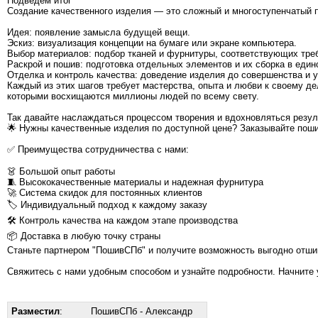
Подведем итог
Создание качественного изделия — это сложный и многоступенчатый п
Идея: появление замысла будущей вещи.
Эскиз: визуализация концепции на бумаге или экране компьютера.
Выбор материалов: подбор тканей и фурнитуры, соответствующих треб
Раскрой и пошив: подготовка отдельных элементов и их сборка в един
Отделка и контроль качества: доведение изделия до совершенства и 
Каждый из этих шагов требует мастерства, опыта и любви к своему де
которыми восхищаются миллионы людей по всему свету.
Так давайте наслаждаться процессом творения и вдохновляться резу
🌟 Нужны качественные изделия по доступной цене? Заказывайте поши
✅ Преимущества сотрудничества с нами:
👗 Большой опыт работы
🧵 Высококачественные материалы и надежная фурнитура
🚀 Система скидок для постоянных клиентов
🏷️ Индивидуальный подход к каждому заказу
🛠 Контроль качества на каждом этапе производства
📦 Доставка в любую точку страны
Станьте партнером "ПошивСПб" и получите возможность выгодно отши
Свяжитесь с нами удобным способом и узнайте подробности. Начните 
Разместил
:
ПошивСПб - Александр