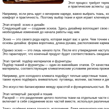
Этот процесс требует терп
и практические аспекты: у
Например, если речь идет о вечернем наряде, важно выбрать ткань, к
комфорт и практичность. Поэтому выбор ткани и кроя играет ключевую
Этап второй: эскиз и дизайн
Следующий шаг — создание эскиза. Здесь дизайнер воплощает свою и
необходимые изменения до начала работы над ним.
Эскиз — это своего рода карта, которая ведет вас к цели. Чем точне
основы дизайна: форма воротника, длина рукава, расположение карма
Однако эскиз — это лишь начало пути. После его утверждения наступ
Это гарантирует, что конечный продукт будет соответствовать ожидан
Этап третий: подбор материалов и фурнитуры
Подбор тканей и фурнитуры — один из важнейших этапов. От качества
материалы, соответствующие климатическим условиям региона прожи
Например, для холодного климата подойдут теплые шерстяные ткани, 
также нужно подбирать внимательно: пуговицы, молнии, застежки и 
Это искусство балансировки между красотой и функциональностью. В
Этап четвертый: раскрой и пошив
Раскрой — это разделение целого полотна ткани на отдельные части 
включает в себя соединение всех частей вместе, используя различные
Здесь особенно важна точность исполнения. Даже незначительная ош