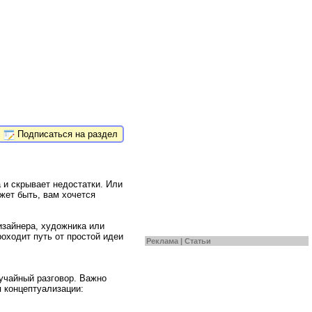
Подписаться на раздел
 и скрывает недостатки. Или
жет быть, вам хочется
изайнера, художника или
роходит путь от простой идеи
Реклама |
Статьи
учайный разговор. Важно
п концептуализации: