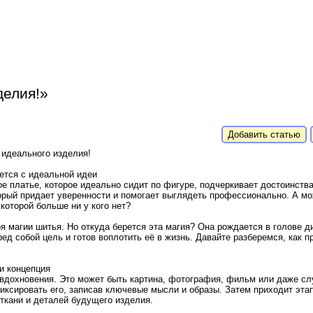
делия!»
Добавить статью
 идеального изделия!
ется с идеальной идеи
е платье, которое идеально сидит по фигуре, подчеркивает достоинства
орый придает уверенности и помогает выглядеть профессионально. А мо
которой больше ни у кого нет?
я магии шитья. Но откуда берется эта магия? Она рождается в голове д
ед собой цель и готов воплотить её в жизнь. Давайте разберемся, как п
и концепция
 вдохновения. Это может быть картина, фотография, фильм или даже сл
иксировать его, записав ключевые мысли и образы. Затем приходит эта
 ткани и деталей будущего изделия.