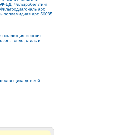
БФ-БД, Фильтробельтинг
-Фильтродиагональ арт.
нь полиамидная арт. 56035
я коллекция женских
otier : тепло, стиль и
 поставщика детской