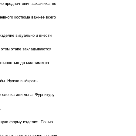
ие предпочтения заказчика, но
невного костюма важнее всего
изделие визуально и внести
а этом этапе закладываются
 точностью до миллиметра.
жбы. Нужно выбирать
е хлопка или льна. Фурнитуру
.
общую форму изделия. Пошив
Опытные портные знают тысячи