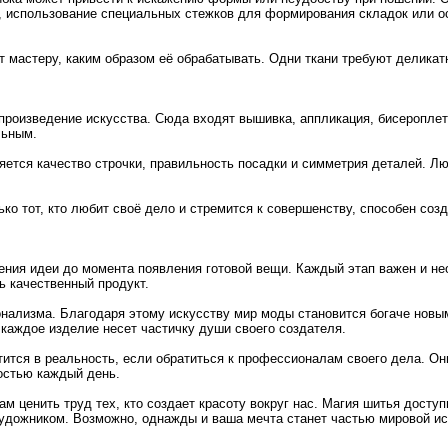
, использование специальных стежков для формирования складок или о
т мастеру, каким образом её обрабатывать. Одни ткани требуют делика
роизведение искусства. Сюда входят вышивка, аппликация, бисероплет
льным.
яется качество строчки, правильность посадки и симметрия деталей. 
ько тот, кто любит своё дело и стремится к совершенству, способен со
дения идеи до момента появления готовой вещи. Каждый этап важен и н
ь качественный продукт.
онализма. Благодаря этому искусству мир моды становится богаче новы
каждое изделие несет частичку души своего создателя.
тится в реальность, если обратиться к профессионалам своего дела. Он
остью каждый день.
 ценить труд тех, кто создает красоту вокруг нас. Магия шитья доступ
художником. Возможно, однажды и ваша мечта станет частью мировой и