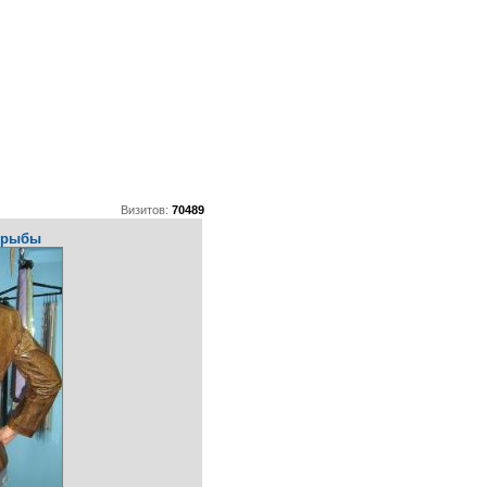
Визитов:
70489
з рыбы