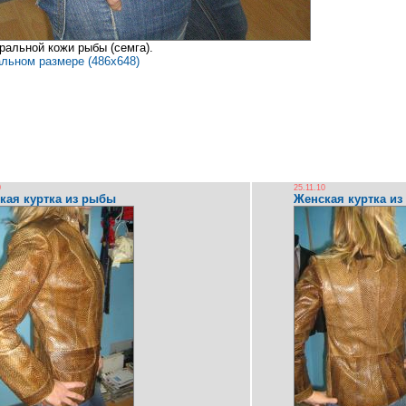
ральной кожи рыбы (семга).
альном размере (486x648)
0
25.11.10
кая куртка из рыбы
Женская куртка и