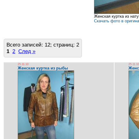
Женская куртка из нату
Скачать фото в оригин
Всего записей: 12; страниц: 2
1
2
След »
25.11.10
25.11.1
Женская куртка из рыбы
Женс