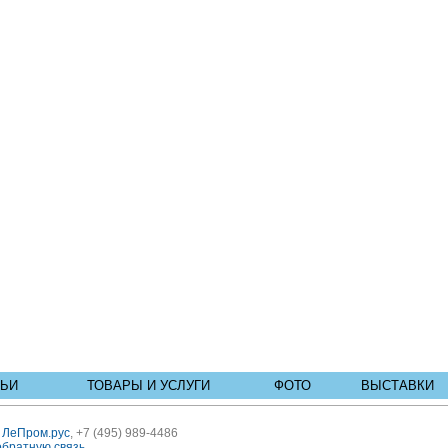
ТЬИ
ТОВАРЫ И УСЛУГИ
ФОТО
ВЫСТАВКИ
ь
ЛеПром.рус
, +7 (495) 989-4486
обратную связь