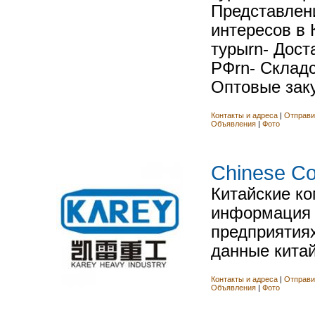
Представлен
интересов в 
турыrn- Дост
РФrn- Складс
Оптовые заку
Контакты и адреса
|
Отправи
Объявления
|
Фото
Chinese C
Китайские ко
информация 
предприятиях
данные китай
Контакты и адреса
|
Отправи
Объявления
|
Фото