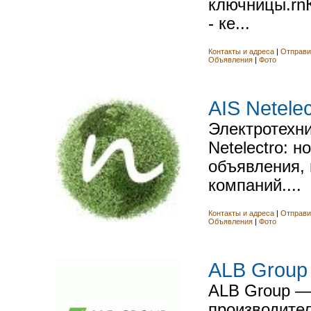
ключницы.rn
- ке...
Контакты и адреса
|
Отправи
Объявления
|
Фото
AIS Netelec
Электротехн
Netelectro: н
объявления,
компаний....
Контакты и адреса
|
Отправи
Объявления
|
Фото
ALB Group
ALB Group —
производите