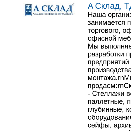
A Склад, Т
Наша органи
занимается п
торгового, о
офисной меб
Мы выполняе
разработки 
предприятий
производства
монтажа.rnМ
продаем:rnС
- Стеллажи в
паллетные, 
глубинные, 
оборудование
сейфы, архи