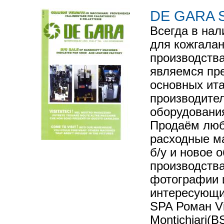
DE GARA 
Всегда в нал
для кожгалан
производства
являемся пр
основных ит
производител
оборудовани
Продаём люб
расходные м
б/у и новое 
производства
фотографии 
интересующи
SPA Роман Vi
Montichiari(BS