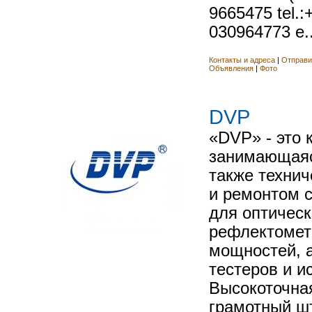
9665475 tel.:
030964773 e..
Контакты и адреса
|
Отправи
Объявления
|
Фото
DVP
«DVP» - это 
занимающаяс
также техни
и ремонтом 
для оптическ
рефлектомет
мощностей, а
тестеров и и
Высокоточная
грамотный ш