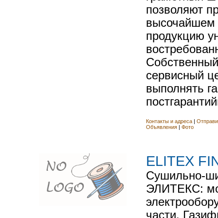
позволяют п
высочайшем 
продукцию у
востребованн
Собственный
сервисный ц
выполнять г
постгарантий
Контакты и адреса
|
Отправи
Объявления
|
Фото
ELITEX FIN
Сушильно-ш
ЭЛИТЕКС: м
электрообор
части. Гази