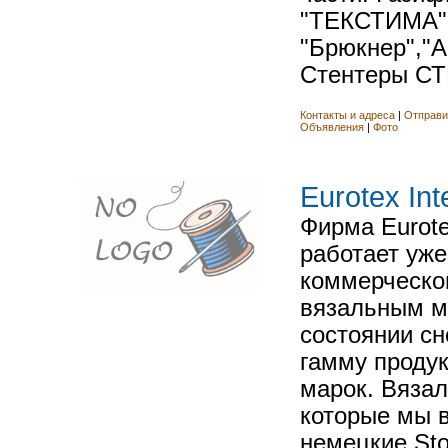
"ТЕКСТИМА"
"Брюкнер","
Стентеры СТ
Контакты и адреса
|
Отправи
Объявления
|
Фото
Eurotex Int
Фирма Eurotex
работает уже
коммерческо
вязальным м
состоянии с
гамму проду
марок. Вяза
которые мы 
немецкие Stol