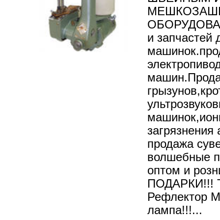
МЕШКОЗАШ
ОБОРУДОВАН
и запчастей
машинок.про
электропиво
машин.Прода
грызунов,кро
ультрозвуко
машинок,иони
загрязнения 
продажа сув
волшебные п
оптом и роз
ПОДАРКИ!!! 
Рефлектор М
лампа!!!...