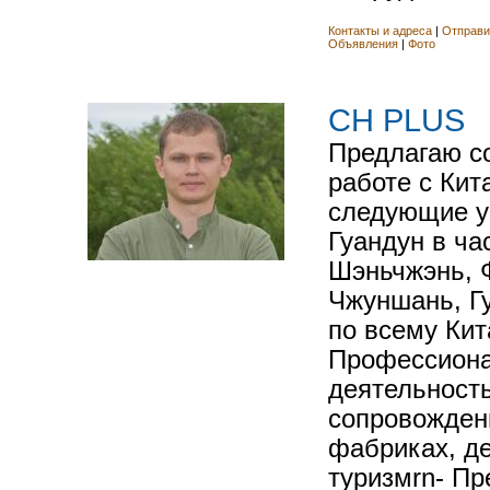
Контакты и адреса
|
Отправи
Объявления
|
Фото
CH PLUS
Предлагаю с
работе с Ки
следующие у
Гуандун в ча
Шэньчжэнь, 
Чжуншань, Гуч
по всему Кит
Профессиона
деятельность
сопровожден
фабриках, де
туризмrn- Пр