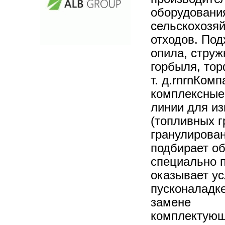
оборудовани
сельскохозя
отходов. Под
опила, струж
горбыля, тор
т. д.rnrnКом
комплексные
линии для из
(топливных г
гранулирова
подбирает о
специально п
оказывает ус
пусконаладке
замене
комплектующи