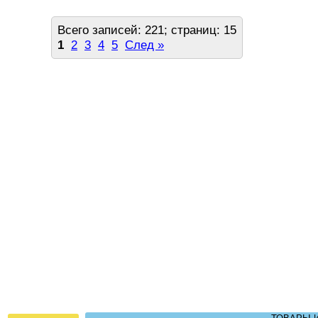
Всего записей: 221; страниц: 15
1
2
3
4
5
След »