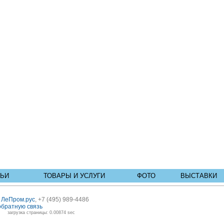
ТЬИ
ТОВАРЫ И УСЛУГИ
ФОТО
ВЫСТАВКИ
ь
ЛеПром.рус
, +7 (495) 989-4486
обратную связь
загрузка страницы: 0.00874 sec