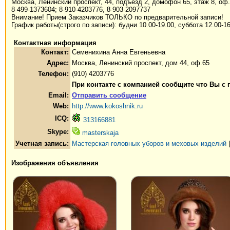
Москва, Ленинский проспект, 44, подъезд 2, домофон 65, этаж 8, оф
8-499-1373604; 8-910-4203776, 8-903-2097737
Внимание! Прием Заказчиков ТОЛЬКО по предварительной записи!
График работы(строго по записи): будни 10.00-19.00, суббота 12.00-1
Контактная информация
Контакт:
Семенихина Анна Евгеньевна
Адрес:
Москва, Ленинский проспект, дом 44, оф.65
Телефон:
(910) 4203776
При контакте с компанией сообщите что Вы с
Email:
Отправить сообщение
Web:
http://www.kokoshnik.ru
ICQ:
313166881
Skype:
masterskaja
Учетная запись:
Мастерская головных уборов и меховых изделий
Изображения объявления