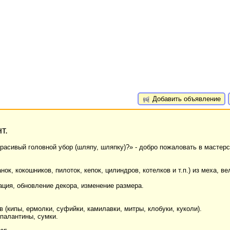
Добавить объявление
т.
 красивый головной убор (шляпу, шляпку)?» - добро пожаловать в масте
ок, кокошников, пилоток, кепок, цилиндров, котелков и т.п.) из меха, ве
ация, обновление декора, изменение размера.
(кипы, ермолки, суфийки, камилавки, митры, клобуки, куколи).
палантины, сумки.