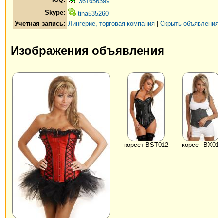
361656399
Skype:
tina535260
Учетная запись:
Лингерие, торговая компания
|
Скрыть объявления
Изображения объявления
корсет BST012
корсет BX0