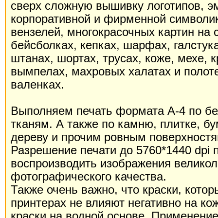
сверх сложную вышивку логотипов, э
корпоративной и фирменной символик
вензелей, многокрасочных картин на 
бейсболках, кепках, шарфах, галстук
штанах, шортах, трусах, коже, мехе, 
вымпелах, махровых халатах и полоте
валенках.
Выполняем печать формата А-4 по б
тканям. А также по камню, плитке, бум
дереву и прочим ровным поверхност
Разрешение печати до 5760*1440 dpi 
воспроизводить изображения великол
фотографического качества.
Также очень важно, что краски, кото
принтерах не влияют негативно на кож
краски на водной основе. Применение