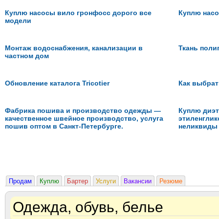
Куплю насосы вило гронфосс дорого все
Куплю насо
модели
Монтаж водоснабжения, канализации в
Ткань поли
частном дом
Обновление каталога Tricotier
Как выбрат
Фабрика пошива и производство одежды —
Куплю диэт
качественное швейное производство, услуга
этиленглик
пошив оптом в Санкт-Петербурге.
неликвиды
Продам
Куплю
Бартер
Услуги
Вакансии
Резюме
Одежда, обувь, белье