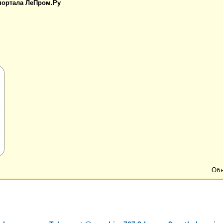
 портала ЛеПром.Ру
Объ