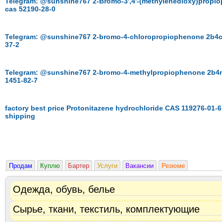
Telegram: @sunshine767 2-Bromo-3',4'-(methylenedioxy)propi
cas 52190-28-0
Telegram: @sunshine767 2-bromo-4-chloropropiophenone 2b4c
37-2
Telegram: @sunshine767 2-bromo-4-methylpropiophenone 2b4
1451-82-7
factory best price Protonitazene hydrochloride CAS 119276-01-6
shipping
Продам
Куплю
Бартер
Услуги
Вакансии
Резюме
Одежда, обувь, белье
Сырье, ткани, текстиль, комплектующие