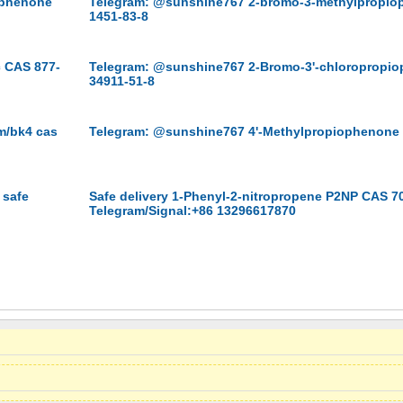
ophenone
Telegram: @sunshine767 2-bromo-3-methylpropi
1451-83-8
 CAS 877-
Telegram: @sunshine767 2-Bromo-3'-chloropropi
34911-51-8
m/bk4 cas
Telegram: @sunshine767 4'-Methylpropiophenone
 safe
Safe delivery 1-Phenyl-2-nitropropene P2NP CAS 7
Telegram/Signal:+86 13296617870